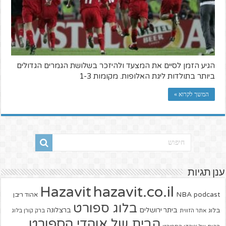
הגיע הזמן לסיים את המצעד ולהיזכר בשלושת הגמרים הגדולים
ביותר בתולדות ליגת האלופות. מקומות 1-3
המשך לקרוא »
ענן תגיות
hazavit.co.il
Hazavit
NBA
podcast
אהוד ריבן
בלוג ספורט
ביתר ירושלים
ברצלונה
בלוג
אתר הזווית
ברק קורן בלוג
הבית של אוהדי הספורט