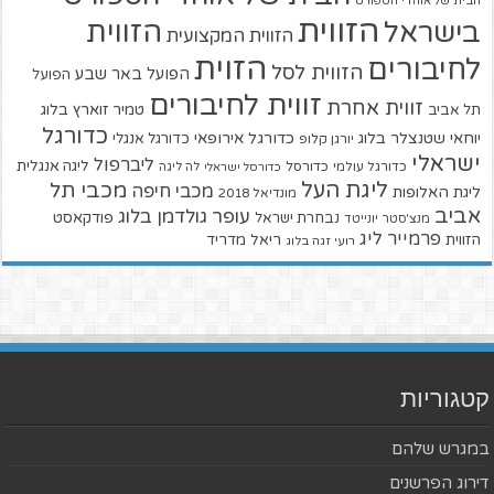
הבית של אוהדי הספורט
הזווית
הזווית
בישראל
הזווית המקצועית
הזוית
לחיבורים
הזווית לסל
הפועל באר שבע
הפועל
זווית לחיבורים
זווית אחרת
טמיר זוארץ בלוג
תל אביב
כדורגל
יוחאי שטנצלר בלוג
כדורגל אירופאי
כדורגל אנגלי
יורגן קלופ
ישראלי
ליברפול
ליגה אנגלית
כדורגל עולמי
כדורסל
כדורסל ישראלי
לה ליגה
ליגת העל
מכבי תל
מכבי חיפה
ליגת האלופות
מונדיאל 2018
אביב
עופר גולדמן בלוג
פודקאסט
נבחרת ישראל
מנצ'סטר יונייטד
פרמייר ליג
הזווית
ריאל מדריד
רועי זגה בלוג
קטגוריות
במגרש שלהם
דירוג הפרשנים