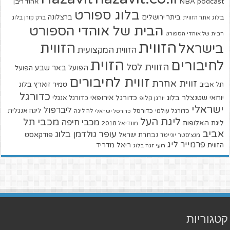
NBA
podcast
אהוד ריבן
בלוג ספורט
ביתר ירושלים
ברצלונה
בלוג
אתר הזווית
ברק קורן בלוג
הבית של אוהדי הספורט
הבית של אוהדי הספורט
הזווית
הזווית
בישראל
הזווית המקצועית
הזוית
לחיבורים
הזווית לסל
הפועל באר שבע
הפועל
זווית לחיבורים
זווית אחרת
טמיר זוארץ בלוג
תל אביב
כדורגל
יוחאי שטנצלר בלוג
כדורגל אירופאי
כדורגל אנגלי
יורגן קלופ
ישראלי
ליברפול
ליגה אנגלית
כדורגל עולמי
כדורסל
כדורסל ישראלי
לה ליגה
ליגת העל
מכבי תל
מכבי חיפה
ליגת האלופות
מונדיאל 2018
אביב
עופר גולדמן בלוג
פודקאסט
נבחרת ישראל
מנצ'סטר יונייטד
פרמייר ליג
הזווית
ריאל מדריד
רועי זגה בלוג
קטגוריות