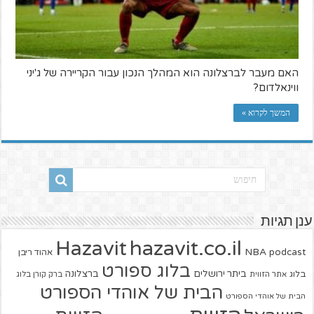
האם מעבר לברצלונה הוא המהלך הנכון עבור הקריירה של ג'יני
ווינאלדום?
המשך לקרוא »
ענן תגיות
hazavit.co.il
Hazavit
NBA
podcast
אהוד ריבן
בלוג ספורט
ביתר ירושלים
ברצלונה
בלוג
אתר הזווית
ברק קורן בלוג
הבית של אוהדי הספורט
הבית של אוהדי הספורט