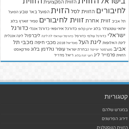
הזווית
הזווית
בישראל
הזווית המקצועית
הזוית
לחיבורים
הזווית לסל
הפועל באר שבע
הפועל
זווית לחיבורים
זווית אחרת
טמיר זוארץ בלוג
תל אביב
כדורגל
יוחאי שטנצלר בלוג
כדורגל אירופאי
כדורגל אנגלי
יורגן קלופ
ישראלי
ליברפול
ליגה אנגלית
כדורגל עולמי
כדורסל
כדורסל ישראלי
לה ליגה
ליגת העל
מכבי תל
מכבי חיפה
ליגת האלופות
מונדיאל 2018
אביב
עופר גולדמן בלוג
פודקאסט
נבחרת ישראל
מנצ'סטר יונייטד
פרמייר ליג
הזווית
ריאל מדריד
רועי זגה בלוג
קטגוריות
במגרש שלהם
דירוג הפרשנים
הזווית הנוסטלגית