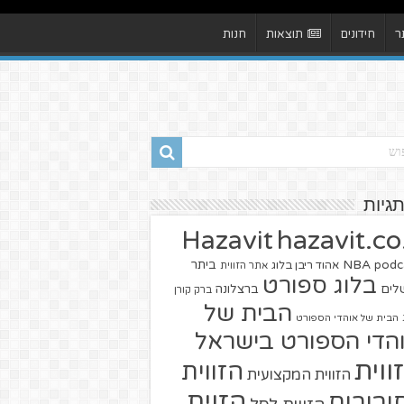
ר
חידונים
תוצאות
חנות
תגיות
hazavit.co.
Hazavit
NBA
podc
ביתר
אהוד ריבן בלוג
אתר הזווית
בלוג ספורט
שלים
ברצלונה
ברק קורן
הבית של
הבית של אוהדי הספורט
הדי הספורט בישראל
ווית
הזווית
הזווית המקצועית
הזוית
יבורים