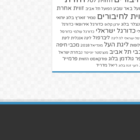
הזווית לסל
זווית אחרת
על באר שבע
הפועל תל אביב
וית לחיבורים
טמיר זוארץ בלוג
יוחאי
צלר בלוג
כדורגל אירופאי
כדורגל
יורגן קלופ
כדורגל ישראלי
י
כדורגל עולמי
כדורסל
ליברפול
ליגת
ליגה אנגלית
סל ישראלי
לה ליגה
ליגת העל
מכבי חיפה
ופות
מונדיאל 2018
בי תל אביב
נבחרת ישראל
מנצ'סטר יונייטד
ר גולדמן בלוג
פרמייר
פודקאסט הזווית
ריאל מדריד
רועי זגה בלוג