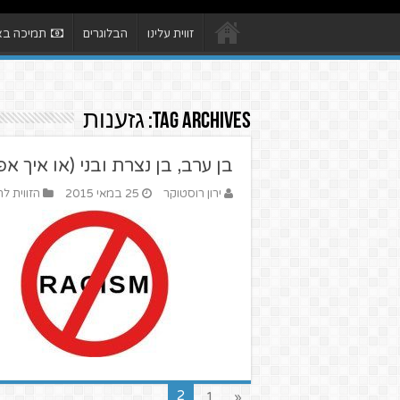
זווית עלינו
הבלוגרים
תמיכה באת
Tag Archives:
גזענות
בן ערב, בן נצרת ובני (או איך 
ירון רוסטוקר
25 במאי 2015
הזווית לח
2
1
«