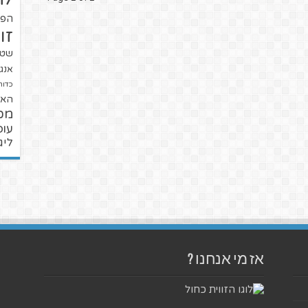
הפו
זו
שטנ
אנגל
כדור
האל
מכ
עופ
ליג
אז מי אנחנו ?