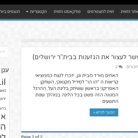
ר הזווית
זווית למצטרפים
פודקאסט הזווית
הקטגוריות
הנצפים ביות
אפשר לעצור את הגזענות בבית"ר ירושלים)
יבורים
2
ענן 
האחים מורד מבית וגן, יזכרו לנצח כממציאי
il
קריאות ה "הו הו" לסיריל מקנאקי, השחקן
האפריקני בראשון ששיחק בליגת העל. ההרגל
ast
המגונה הזה פשט בכל הליגה במהלך שנות
ירו
התשעים
בלוג
המשך לקרוא »
או
הז
לח
Page 2 of 2