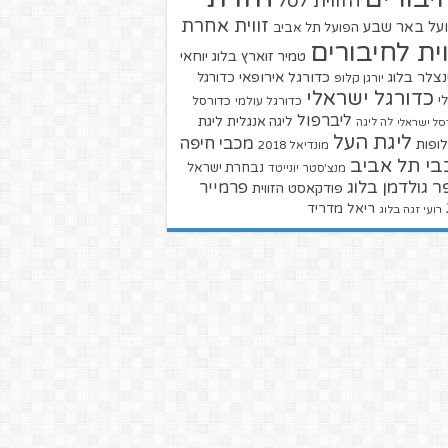
הזווית לסל
זווית אחרת
על באר שבע
הפועל תל אביב
וית לחיבורים
טמיר זוארץ בלוג
יוחאי
צלר בלוג
כדורגל אירופאי
כדורגל
יורגן קלופ
כדורגל ישראלי
י
כדורגל עולמי
כדורסל
ליברפול
ליגת
ליגה אנגלית
סל ישראלי
לה ליגה
ליגת העל
מכבי חיפה
ופות
מונדיאל 2018
בי תל אביב
נבחרת ישראל
מנצ'סטר יונייטד
ר גולדמן בלוג
פרמייר
פודקאסט הזווית
ריאל מדריד
רועי זגה בלוג