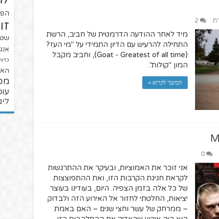
הפו
רת
2
זו
מיד לאחר ההודעה הדרמטית של חביב, הרשת
שטנ
התחילה להרעיש עם הדיון התמידי על "מי העז?
אנגל
(Goat - Greatest of all time), וחביב מקבל
כדור
המון "קולות".
האל
מכ
המשך לקרוא »
עופ
ליג
0
אני זוכר את האמוציות, ובעיקר את ההתרגשות
לקראת חגיגת הקרבות הזו, ואת ההתפוצצות
של כל אלה בזמן הצפיה. היום, בעודינו בעוצר
יציאות, החלטתי לחזור אל האירוע הזה ולבדוק
– ממרחק של עשר וחצי שנים – האם באמת