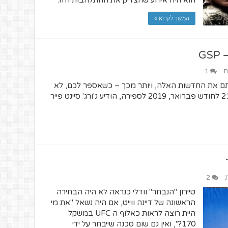
הוא היה אירוע שהצדיק את ההתלהבות הזו.
המשך לקרוא »
G
ת
1
ם את החדשות האלה, ויותר מכך – כשאספר לכם, לא
תבינו למה הן מעניינות. מוכנים? בבוקר ה 21 לחודש פברואר, 2019 לספירה, הודיע ג'ורג' סיינט פייר
ת
2
טיירון "הנבחר" וודלי כנראה לא היה הבחירה
הראשונה של דיינה ווייט, אם היה נשאל "את מי
היית רוצה לראות כאלוף ה UFC במשקל
170?", ואין גם שום סכנה שייבחר על ידי