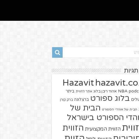
תגיות
hazavit.co.
Hazavit
NBA
podc
ביתר
אהוד ריבן בלוג
אתר הזווית
בלוג ספורט
שלים
ברצלונה
ברק קורן
הבית של
הבית של אוהדי הספורט
הדי הספורט בישראל
ווית
הזווית
הזווית המקצועית
הזוית
יבורים