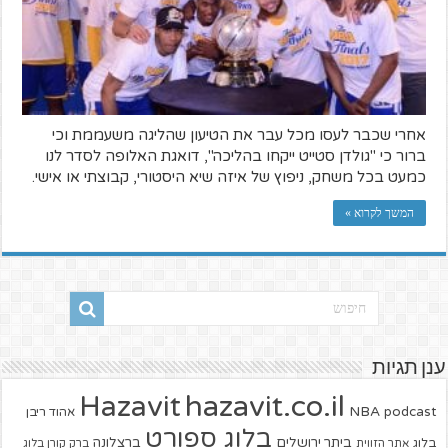
אחרי שכבר לעסו מכל עבר את הטיעון שהליגה משעממת וכי
ברור כי "גולדן סטייט ייקחו בהליכה", דואגת האלופה לסדר לנו
כמעט בכל משחק, ניפוץ של איזה שיא היסטורי, קבוצתי או אישי.
המשך לקרוא »
ענן תגיות
hazavit.co.il
Hazavit
NBA
podcast
אהוד ריבן
בלוג ספורט
ביתר ירושלים
ברצלונה
בלוג
אתר הזווית
ברק קורן בלוג