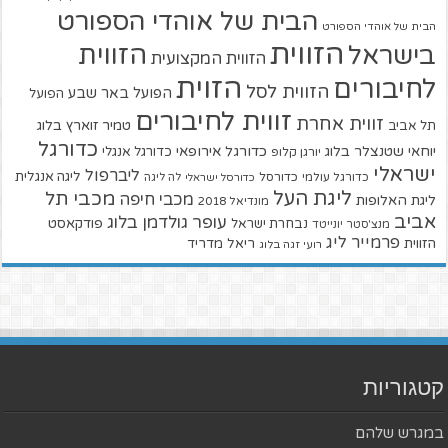
הבית של אוהדי הספורט
הבית של אוהדי הספורט
הזווית
הזווית
בישראל
הזווית המקצועית
הזוית
לחיבורים
הזווית לסל
הפועל באר שבע
הפועל
זווית לחיבורים
זווית אחרת
טמיר זוארץ בלוג
תל אביב
כדורגל
יוחאי שטנצלר בלוג
כדורגל אירופאי
כדורגל אנגלי
יורגן קלופ
ישראלי
ליברפול
ליגה אנגלית
כדורגל עולמי
כדורסל
כדורסל ישראלי
לה ליגה
ליגת העל
מכבי תל
מכבי חיפה
ליגת האלופות
מונדיאל 2018
אביב
עופר גולדמן בלוג
פודקאסט
נבחרת ישראל
מנצ'סטר יונייטד
פרמייר ליג
הזווית
ריאל מדריד
רועי זגה בלוג
קטגוריות
במגרש שלהם