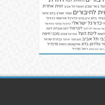
הזווית לסל
זווית אחרת
על באר שבע
הפועל תל אביב
וית לחיבורים
טמיר זוארץ בלוג
יוחאי
צלר בלוג
כדורגל אירופאי
כדורגל
יורגן קלופ
כדורגל ישראלי
י
כדורגל עולמי
כדורסל
ליברפול
ליגת
ליגה אנגלית
סל ישראלי
לה ליגה
ליגת העל
מכבי חיפה
ופות
מונדיאל 2018
בי תל אביב
נבחרת ישראל
מנצ'סטר יונייטד
ר גולדמן בלוג
פרמייר
פודקאסט הזווית
ריאל מדריד
רועי זגה בלוג