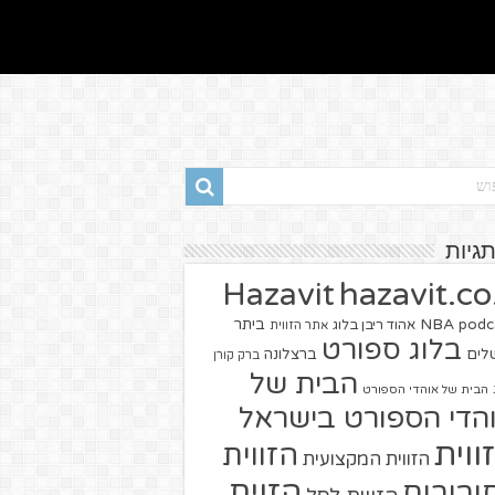
תגיות
hazavit.co.
Hazavit
NBA
podc
ביתר
אהוד ריבן בלוג
אתר הזווית
בלוג ספורט
שלים
ברצלונה
ברק קורן
הבית של
הבית של אוהדי הספורט
הדי הספורט בישראל
ווית
הזווית
הזווית המקצועית
הזוית
יבורים