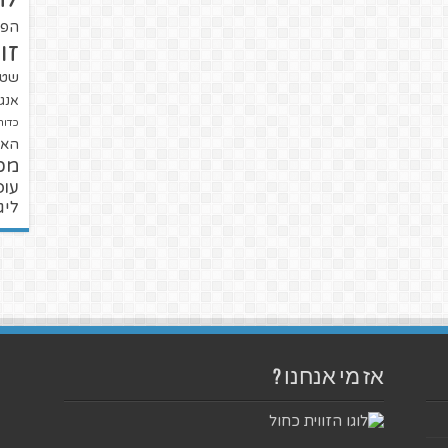
הפו
זו
שטנ
אנגל
כדור
האל
מכ
עופ
ליג
אז מי אנחנו ?