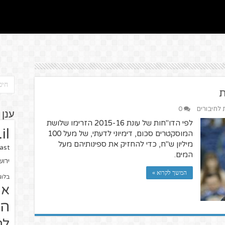
ת
ת לחיבורים
0
ענן 
לפי הדו"חות של עונת 2015-16 הזרימו שלושת
il
המוסקטרים סכום, דימיוני לדעתי, של מעל 100
מיליון ש"ח, כדי להחזיק את ספינותיהם מעל
ast
המים.
ירו
המשך לקרוא »
בלוג
או
הז
לח