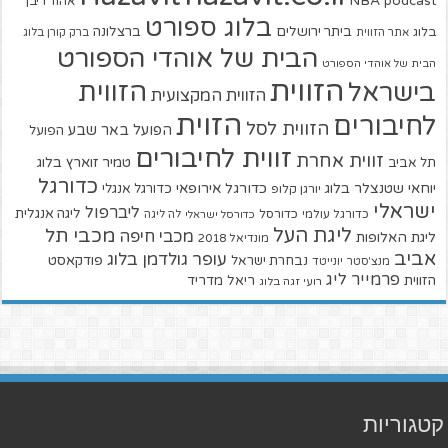
NBA
podcast
אהוד ריבן
בלוג ספורט
ביתר ירושלים
ברצלונה
בלוג
אתר הזווית
ברק קורן בלוג
הבית של אוהדי הספורט
הבית של אוהדי הספורט
הזווית
הזווית
בישראל
הזווית המקצועית
הזוית
לחיבורים
הזווית לסל
הפועל באר שבע
הפועל
זווית לחיבורים
זווית אחרת
טמיר זוארץ בלוג
תל אביב
כדורגל
יוחאי שטנצלר בלוג
כדורגל אירופאי
כדורגל אנגלי
יורגן קלופ
ישראלי
ליברפול
ליגה אנגלית
כדורגל עולמי
כדורסל
כדורסל ישראלי
לה ליגה
ליגת העל
מכבי תל
מכבי חיפה
ליגת האלופות
מונדיאל 2018
אביב
עופר גולדמן בלוג
פודקאסט
נבחרת ישראל
מנצ'סטר יונייטד
פרמייר ליג
הזווית
ריאל מדריד
רועי זגה בלוג
קטגוריות