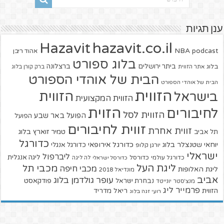
ענן תגיות
hazavit.co.il
Hazavit
NBA
podcast
אהוד ריבן
בלוג ספורט
ביתר ירושלים
ברצלונה
בלוג
אתר הזווית
ברק קורן בלוג
הבית של אוהדי הספורט
הבית של אוהדי הספורט
הזווית
הזווית
בישראל
הזווית המקצועית
הזוית
לחיבורים
הזווית לסל
הפועל באר שבע
הפועל
זווית לחיבורים
זווית אחרת
טמיר זוארץ בלוג
תל אביב
כדורגל
יוחאי שטנצלר בלוג
כדורגל אירופאי
כדורגל אנגלי
יורגן קלופ
ישראלי
ליברפול
ליגה אנגלית
כדורגל עולמי
כדורסל
כדורסל ישראלי
לה ליגה
ליגת העל
מכבי תל
מכבי חיפה
ליגת האלופות
מונדיאל 2018
אביב
עופר גולדמן בלוג
פודקאסט
נבחרת ישראל
מנצ'סטר יונייטד
פרמייר ליג
הזווית
ריאל מדריד
רועי זגה בלוג