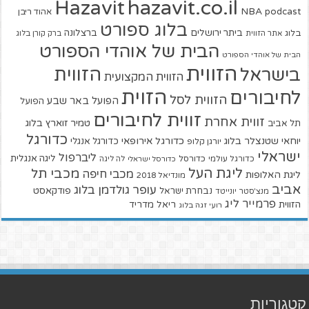
hazavit.co.il
Hazavit
NBA
podcast
אהוד ריבן
בלוג ספורט
ביתר ירושלים
ברצלונה
בלוג
אתר הזווית
ברק קורן בלוג
הבית של אוהדי הספורט
הבית של אוהדי הספורט
הזווית
הזווית
בישראל
הזווית המקצועית
הזוית
לחיבורים
הזווית לסל
הפועל באר שבע
הפועל
זווית לחיבורים
זווית אחרת
טמיר זוארץ בלוג
תל אביב
כדורגל
יוחאי שטנצלר בלוג
כדורגל אירופאי
כדורגל אנגלי
יורגן קלופ
ישראלי
ליברפול
ליגה אנגלית
כדורגל עולמי
כדורסל
כדורסל ישראלי
לה ליגה
ליגת העל
מכבי תל
מכבי חיפה
ליגת האלופות
מונדיאל 2018
אביב
עופר גולדמן בלוג
פודקאסט
נבחרת ישראל
מנצ'סטר יונייטד
פרמייר ליג
הזווית
ריאל מדריד
רועי זגה בלוג
קטגוריות