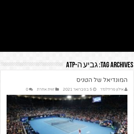
Tag Archives:
גביע ה-ATP
המונדיאל של הטניס
אילון פרידלנדר
5 בפברואר 2021
זווית אחרת
0