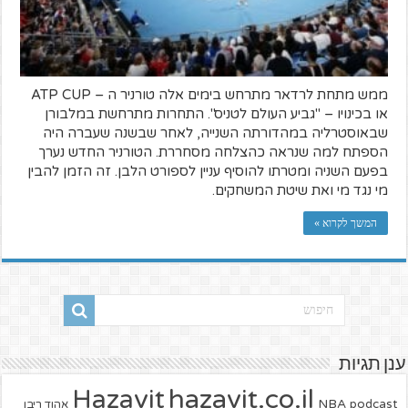
ממש מתחת לרדאר מתרחש בימים אלה טורניר ה – ATP CUP
או בכינויו – "גביע העולם לטניס". התחרות מתרחשת במלבורן
שבאוסטרליה במהדורתה השנייה, לאחר שבשנה שעברה היה
הספתח למה שנראה כהצלחה מסחררת. הטורניר החדש נערך
בפעם השניה ומטרתו להוסיף עניין לספורט הלבן. זה הזמן להבין
מי נגד מי ואת שיטת המשחקים.
המשך לקרוא »
ענן תגיות
hazavit.co.il
Hazavit
NBA
podcast
אהוד ריבן