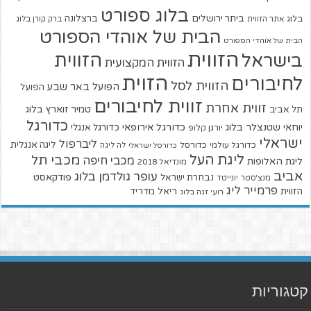
בלוג ספורט
ביתר ירושלים
ברצלונה
בלוג
אתר הזווית
ברק קורן בלוג
הבית של אוהדי הספורט
הבית של אוהדי הספורט
הזווית
הזווית
בישראל
הזווית המקצועית
הזוית
לחיבורים
הזווית לסל
הפועל באר שבע
הפועל
זווית לחיבורים
זווית אחרת
טמיר זוארץ בלוג
תל אביב
כדורגל
יוחאי שטנצלר בלוג
כדורגל אירופאי
כדורגל אנגלי
יורגן קלופ
ישראלי
ליברפול
ליגה אנגלית
כדורגל עולמי
כדורסל
כדורסל ישראלי
לה ליגה
ליגת העל
מכבי תל
מכבי חיפה
ליגת האלופות
מונדיאל 2018
אביב
עופר גולדמן בלוג
פודקאסט
נבחרת ישראל
מנצ'סטר יונייטד
פרמייר ליג
הזווית
ריאל מדריד
רועי זגה בלוג
קטגוריות