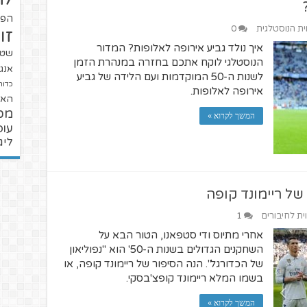
הפו
וית הנוסטלגית
0
זו
איך נולד גביע אירופה לאלופות? המדור
שטנ
הנוסטלגי לוקח אתכם בחזרה במנהרת הזמן
אנגל
לשנות ה-50 המוקדמות ועם הלידה של גביע
כדור
אירופה לאלופות.
האל
מכ
המשך לקרוא »
עופ
ליג
של ריימונד קופה
וית לחיבורים
1
אחרי מתיוס ודי סטפאנו, הטור הבא על
השחקנים הגדולים בשנות ה-50' הוא "נפוליאון
של הכדורגל". הנה הסיפור של ריימונד קופה, או
בשמו המלא ריימונד קופצ'בסקי.
המשך לקרוא »