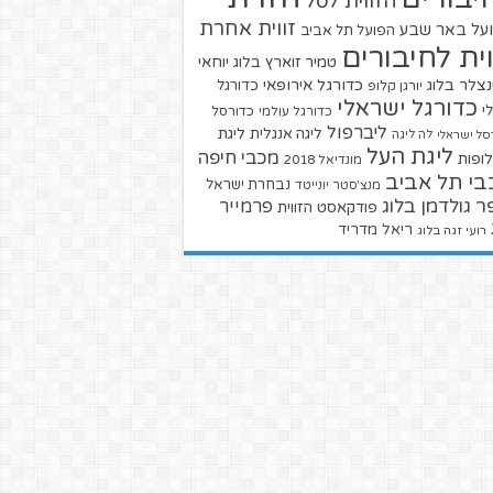
הזווית לסל
זווית אחרת
על באר שבע
הפועל תל אביב
וית לחיבורים
טמיר זוארץ בלוג
יוחאי
צלר בלוג
כדורגל אירופאי
כדורגל
יורגן קלופ
כדורגל ישראלי
י
כדורגל עולמי
כדורסל
ליברפול
ליגת
ליגה אנגלית
סל ישראלי
לה ליגה
ליגת העל
מכבי חיפה
ופות
מונדיאל 2018
בי תל אביב
נבחרת ישראל
מנצ'סטר יונייטד
ר גולדמן בלוג
פרמייר
פודקאסט הזווית
ריאל מדריד
רועי זגה בלוג