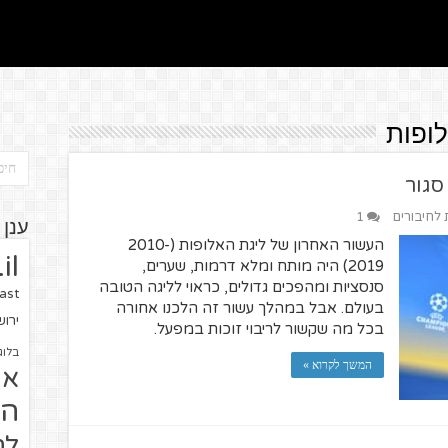
לופות
סגור
ת לחיבורים
1
ענן 
העשור האחרון של ליגת האלופות (2010-
il
2019) היה מותח ומלא דרמות, שערים,
סנסציות ומהפכים גדולים, כראוי לליגה הטובה
ast
בעולם. אבל במהלך עשור זה הלכנו אחורה
ירו
בכל מה שקשור לריבוי זוכות במפעל.
בלוג
המשך לקרוא »
או
הז
לח