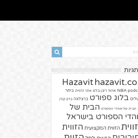
תגיות
hazavit.co.
Hazavit
NBA
podc
ביתר
אהוד ריבן בלוג
אתר הזווית
בלוג ספורט
שלים
ברצלונה
ברק קורן
הבית של
הבית של אוהדי הספורט
הדי הספורט בישראל
ווית
הזווית
הזווית המקצועית
הזוית
יבורים