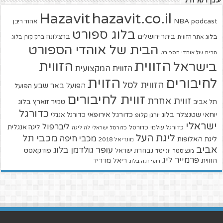
hazavit.co.il
Hazavit
NBA
podcast
אהוד ריבן
בלוג ספורט
ביתר ירושלים
ברצלונה
בלוג
אתר הזווית
ברק קורן בלוג
הבית של אוהדי הספורט
הבית של אוהדי הספורט
הזווית
הזווית
בישראל
הזווית המקצועית
הזוית
לחיבורים
הזווית לסל
הפועל באר שבע
הפועל
זווית לחיבורים
זווית אחרת
טמיר זוארץ בלוג
תל אביב
כדורגל
יוחאי שטנצלר בלוג
כדורגל אירופאי
כדורגל אנגלי
יורגן קלופ
ישראלי
ליברפול
ליגה אנגלית
כדורגל עולמי
כדורסל
כדורסל ישראלי
לה ליגה
ליגת העל
מכבי תל
מכבי חיפה
ליגת האלופות
מונדיאל 2018
אביב
עופר גולדמן בלוג
פודקאסט
נבחרת ישראל
מנצ'סטר יונייטד
פרמייר ליג
הזווית
ריאל מדריד
רועי זגה בלוג