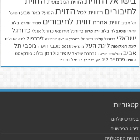
הזווית
הזווית
בישראל
הזווית המקצועית
הזוית
לחיבורים
הזווית לסל
הפועל באר שבע
הפועל
זווית לחיבורים
זווית אחרת
טמיר זוארץ בלוג
תל אביב
כדורגל
יוחאי שטנצלר בלוג
כדורגל אירופאי
כדורגל אנגלי
יורגן קלופ
ישראלי
ליברפול
ליגה אנגלית
כדורגל עולמי
כדורסל
כדורסל ישראלי
לה ליגה
ליגת העל
מכבי תל
מכבי חיפה
ליגת האלופות
מונדיאל 2018
אביב
עופר גולדמן בלוג
פודקאסט
נבחרת ישראל
מנצ'סטר יונייטד
פרמייר ליג
הזווית
ריאל מדריד
רועי זגה בלוג
קטגוריות
במגרש שלהם
דירוג הפרשנים
הזווית הנוסטלגית