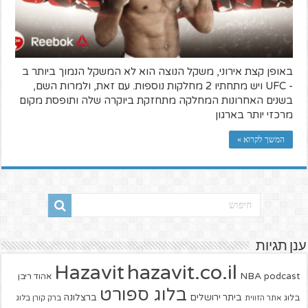
באופן קצת אירוני, משקל הנוצה הוא לא המשקל הנמוך ביותר ב
- UFC ויש מתחתיו 2 מחלקות נוספות. עם זאת, ולמרות השם,
בשנים האחרונות המחלקה מתחזקת ביוקרה שלה ותופסת מקום
מרכזי יותר בארגון
המשך לקרוא »
ענן תגיות
hazavit.co.il
Hazavit
NBA
podcast
אהוד ריבן
בלוג ספורט
ביתר ירושלים
ברצלונה
בלוג
אתר הזווית
ברק קורן בלוג