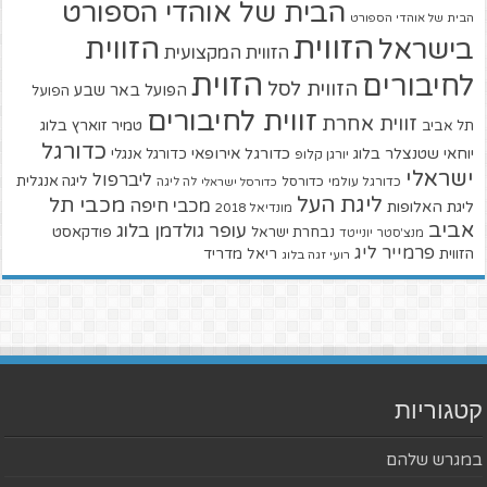
הבית של אוהדי הספורט
הבית של אוהדי הספורט
הזווית
הזווית
בישראל
הזווית המקצועית
הזוית
לחיבורים
הזווית לסל
הפועל באר שבע
הפועל
זווית לחיבורים
זווית אחרת
טמיר זוארץ בלוג
תל אביב
כדורגל
יוחאי שטנצלר בלוג
כדורגל אירופאי
כדורגל אנגלי
יורגן קלופ
ישראלי
ליברפול
ליגה אנגלית
כדורגל עולמי
כדורסל
כדורסל ישראלי
לה ליגה
ליגת העל
מכבי תל
מכבי חיפה
ליגת האלופות
מונדיאל 2018
אביב
עופר גולדמן בלוג
פודקאסט
נבחרת ישראל
מנצ'סטר יונייטד
פרמייר ליג
הזווית
ריאל מדריד
רועי זגה בלוג
קטגוריות
במגרש שלהם