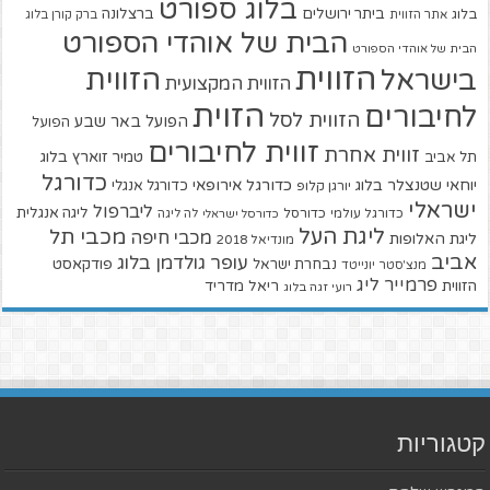
בלוג ספורט
ביתר ירושלים
ברצלונה
בלוג
אתר הזווית
ברק קורן בלוג
הבית של אוהדי הספורט
הבית של אוהדי הספורט
הזווית
הזווית
בישראל
הזווית המקצועית
הזוית
לחיבורים
הזווית לסל
הפועל באר שבע
הפועל
זווית לחיבורים
זווית אחרת
טמיר זוארץ בלוג
תל אביב
כדורגל
יוחאי שטנצלר בלוג
כדורגל אירופאי
כדורגל אנגלי
יורגן קלופ
ישראלי
ליברפול
ליגה אנגלית
כדורגל עולמי
כדורסל
כדורסל ישראלי
לה ליגה
ליגת העל
מכבי תל
מכבי חיפה
ליגת האלופות
מונדיאל 2018
אביב
עופר גולדמן בלוג
פודקאסט
נבחרת ישראל
מנצ'סטר יונייטד
פרמייר ליג
הזווית
ריאל מדריד
רועי זגה בלוג
קטגוריות