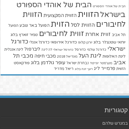
הבית של אוהדי הספורט
הבית של אוהדי הספורט
הזווית
הזווית
בישראל
הזווית המקצועית
הזוית
לחיבורים
הזווית לסל
הפועל באר שבע
הפועל
זווית לחיבורים
זווית אחרת
טמיר זוארץ בלוג
תל אביב
כדורגל
יוחאי שטנצלר בלוג
כדורגל אירופאי
כדורגל אנגלי
יורגן קלופ
ישראלי
ליברפול
ליגה אנגלית
כדורגל עולמי
כדורסל
כדורסל ישראלי
לה ליגה
ליגת העל
מכבי תל
מכבי חיפה
ליגת האלופות
מונדיאל 2018
אביב
עופר גולדמן בלוג
פודקאסט
נבחרת ישראל
מנצ'סטר יונייטד
פרמייר ליג
הזווית
ריאל מדריד
רועי זגה בלוג
קטגוריות
במגרש שלהם