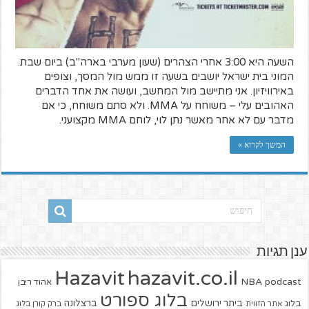
השעה היא 3:00 אחרי הצהרים (שעון מערבי בארה"ב) ביום שבת.
המוני בית ישראל יושבים בשעה זו ממש מול המסך, וצופים
באירוויזיון. אני מתיישב מול המחשב, ועושה את אחד הדברים
האהובים עלי – משוחח על MMA. ולא סתם משוחח, כי אם
מדבר עם לא אחר מאשר נתן לוי, לוחם MMA מקצועני.
המשך לקרוא »
ענן תגיות
hazavit.co.il
Hazavit
NBA
podcast
אהוד ריבן
בלוג ספורט
ביתר ירושלים
ברצלונה
בלוג
אתר הזווית
ברק קורן בלוג