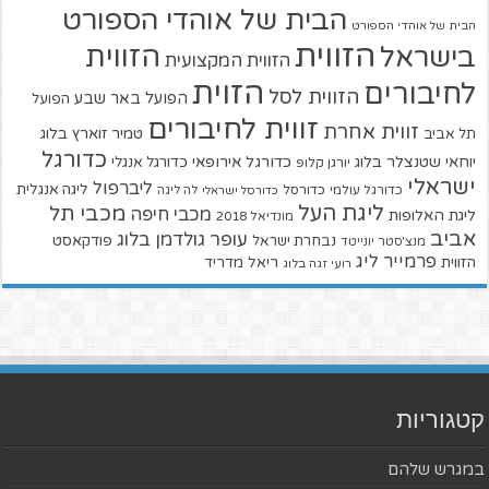
הבית של אוהדי הספורט
הבית של אוהדי הספורט
הזווית
הזווית
בישראל
הזווית המקצועית
הזוית
לחיבורים
הזווית לסל
הפועל באר שבע
הפועל
זווית לחיבורים
זווית אחרת
טמיר זוארץ בלוג
תל אביב
כדורגל
יוחאי שטנצלר בלוג
כדורגל אירופאי
כדורגל אנגלי
יורגן קלופ
ישראלי
ליברפול
ליגה אנגלית
כדורגל עולמי
כדורסל
כדורסל ישראלי
לה ליגה
ליגת העל
מכבי תל
מכבי חיפה
ליגת האלופות
מונדיאל 2018
אביב
עופר גולדמן בלוג
פודקאסט
נבחרת ישראל
מנצ'סטר יונייטד
פרמייר ליג
הזווית
ריאל מדריד
רועי זגה בלוג
קטגוריות
במגרש שלהם