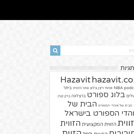
תגיות
hazavit.co.
Hazavit
NBA
podc
ביתר
אהוד ריבן בלוג
אתר הזווית
בלוג ספורט
שלים
ברצלונה
ברק קורן
הבית של
הבית של אוהדי הספורט
הדי הספורט בישראל
ווית
הזווית
הזווית המקצועית
הזוית
יבורים