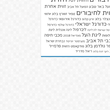
הזווית לסל
זווית אחרת
על באר שבע
הפועל תל אביב
וית לחיבורים
טמיר זוארץ בלוג
יוחאי
צלר בלוג
כדורגל אירופאי
כדורגל
יורגן קלופ
כדורגל ישראלי
י
כדורגל עולמי
כדורסל
ליברפול
ליגת
ליגה אנגלית
סל ישראלי
לה ליגה
ליגת העל
מכבי חיפה
ופות
מונדיאל 2018
בי תל אביב
נבחרת ישראל
מנצ'סטר יונייטד
ר גולדמן בלוג
פרמייר
פודקאסט הזווית
ריאל מדריד
רועי זגה בלוג