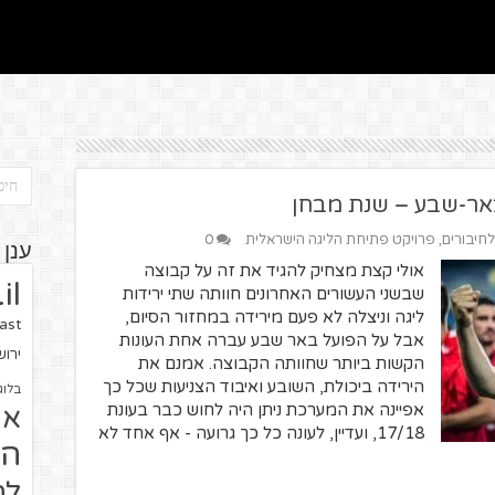
באר-שבע – שנת מבחן
לחיבורים
,
פרויקט פתיחת הליגה הישראלית
0
ענן 
אולי קצת מצחיק להגיד את זה על קבוצה
il
שבשני העשורים האחרונים חוותה שתי ירידות
ליגה וניצלה לא פעם מירידה במחזור הסיום,
ast
אבל על הפועל באר שבע עברה אחת העונות
ירו
הקשות ביותר שחוותה הקבוצה. אמנם את
הירידה ביכולת, השובע ואיבוד הצניעות שכל כך
בלוג
אפיינה את המערכת ניתן היה לחוש כבר בעונת
או
17/18, ועדיין, לעונה כל כך גרועה - אף אחד לא
הז
לח