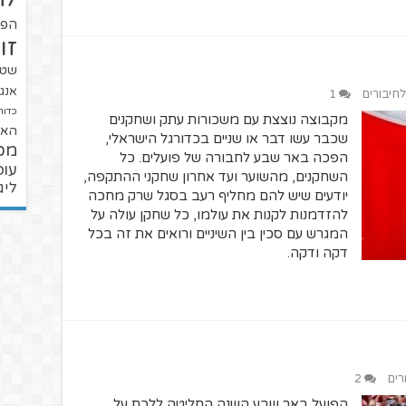
הפו
זו
שטנ
אנגל
לחיבורים
1
כדור
מקבוצה נוצצת עם משכורות עתק ושחקנים
האל
שכבר עשו דבר או שניים בכדורגל הישראלי,
מכ
הפכה באר שבע לחבורה של פועלים. כל
עופ
השחקנים, מהשוער ועד אחרון שחקני ההתקפה,
ליג
יודעים שיש להם מחליף רעב בסגל שרק מחכה
להזדמנות לקנות את עולמו, כל שחקן עולה על
המגרש עם סכין בין השיניים ורואים את זה בכל
דקה ודקה.
רים
2
הפועל באר שבע השנה החליטה ללכת על