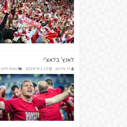
לאנץ' בלאצ'י
דר פלדמן
13 ביולי 2019
הזווית לחיבו