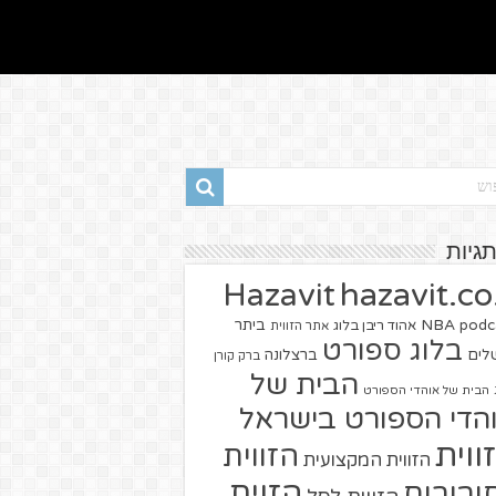
תגיות
hazavit.co.
Hazavit
NBA
podc
ביתר
אהוד ריבן בלוג
אתר הזווית
בלוג ספורט
שלים
ברצלונה
ברק קורן
הבית של
הבית של אוהדי הספורט
הדי הספורט בישראל
ווית
הזווית
הזווית המקצועית
הזוית
יבורים