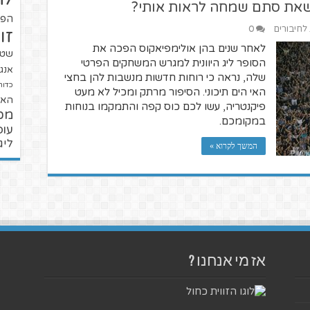
 שאת סתם שמחה לראות אותי?
הפו
 לחיבורים
0
זו
לאחר שנים בהן אולימפיאקוס הפכה את
שטנ
הסופר ליג היוונית למגרש המשחקים הפרטי
אנגל
שלה, נראה כי רוחות חדשות מנשבות להן בחצי
כדור
האי הים תיכוני. הסיפור מרתק ומכיל לא מעט
האל
פיקנטריה, עשו לכם כוס קפה והתמקמו בנוחות
מכ
במקומכם.
עופ
ליג
המשך לקרוא »
אז מי אנחנו ?