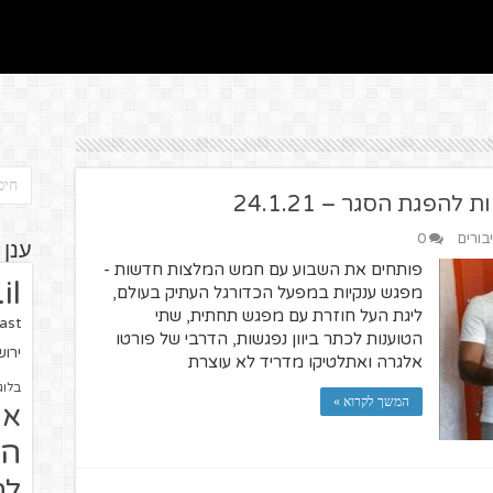
הפגת הסגר – 24.1.21
בורים
0
ענן 
פותחים את השבוע עם חמש המלצות חדשות -
il
מפגש ענקיות במפעל הכדורגל העתיק בעולם,
ליגת העל חוזרת עם מפגש תחתית, שתי
ast
הטוענות לכתר ביוון נפגשות, הדרבי של פורטו
ירו
אלגרה ואתלטיקו מדריד לא עוצרת
בלוג
המשך לקרוא »
או
הז
לח