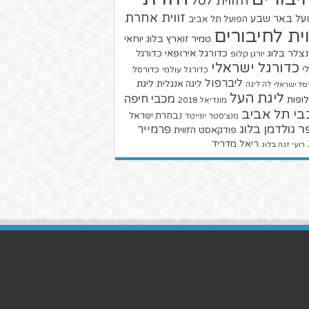
הזווית לסל
זווית אחרת
על באר שבע
הפועל תל אביב
וית לחיבורים
טמיר זוארץ בלוג
יוחאי
צלר בלוג
כדורגל אירופאי
כדורגל
יורגן קלופ
כדורגל ישראלי
י
כדורגל עולמי
כדורסל
ליברפול
ליגת
ליגה אנגלית
סל ישראלי
לה ליגה
ליגת העל
מכבי חיפה
ופות
מונדיאל 2018
בי תל אביב
נבחרת ישראל
מנצ'סטר יונייטד
ר גולדמן בלוג
פרמייר
פודקאסט הזווית
ריאל מדריד
רועי זגה בלוג