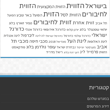
הזווית
הזווית
בישראל
הזווית המקצועית
הזוית
לחיבורים
הזווית לסל
הפועל באר שבע
הפועל
זווית לחיבורים
זווית אחרת
טמיר זוארץ בלוג
תל אביב
כדורגל
יוחאי שטנצלר בלוג
כדורגל אירופאי
כדורגל אנגלי
יורגן קלופ
ישראלי
ליברפול
ליגה אנגלית
כדורגל עולמי
כדורסל
כדורסל ישראלי
לה ליגה
ליגת העל
מכבי תל
מכבי חיפה
ליגת האלופות
מונדיאל 2018
אביב
עופר גולדמן בלוג
פודקאסט
נבחרת ישראל
מנצ'סטר יונייטד
פרמייר ליג
הזווית
ריאל מדריד
רועי זגה בלוג
קטגוריות
במגרש שלהם
דירוג הפרשנים