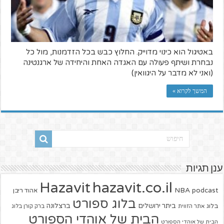
באטיגול הוא כינוי מדוייק. החלוץ כבש בכל הזדמנות, מול כל
נבחרת ושיתף פעולה עם האגדה האחת והיחידה של ארגנטינה
(ואני לא מדבר על היגוואין)
המשך לקרוא »
ענן תגיות
hazavit.co.il
Hazavit
NBA
podcast
אהוד ריבן
בלוג ספורט
ביתר ירושלים
ברצלונה
בלוג
אתר הזווית
ברק קורן בלוג
הבית של אוהדי הספורט
הבית של אוהדי הספורט