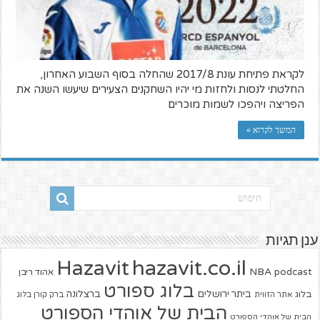
לקראת פתיחת עונת 2017/8 שהחלה בסוף השבוע האחרון,
החלטתי לנסות ולחזות מי יהיו השחקנים הצעירים שיעשו השנה את
הפריצה ויהפכו לשמות מוכרים
המשך לקרוא »
ענן תגיות
hazavit.co.il
Hazavit
NBA
podcast
אהוד ריבן
בלוג ספורט
ביתר ירושלים
ברצלונה
בלוג
אתר הזווית
ברק קורן בלוג
הבית של אוהדי הספורט
הבית של אוהדי הספורט