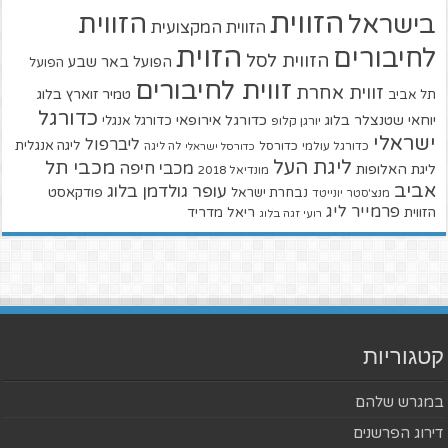
הזווית
הזווית
בישראל
הזווית המקצועית
הזוית
לחיבורים
הזווית לסל
הפועל באר שבע
הפועל
זווית לחיבורים
זווית אחרת
טמיר זוארץ בלוג
תל אביב
כדורגל
יוחאי שטנצלר בלוג
כדורגל אירופאי
כדורגל אנגלי
יורגן קלופ
ישראלי
ליברפול
ליגה אנגלית
כדורגל עולמי
כדורסל
כדורסל ישראלי
לה ליגה
ליגת העל
מכבי תל
מכבי חיפה
ליגת האלופות
מונדיאל 2018
אביב
עופר גולדמן בלוג
פודקאסט
נבחרת ישראל
מנצ'סטר יונייטד
פרמייר ליג
הזווית
ריאל מדריד
רועי זגה בלוג
קטגוריות
במגרש שלהם
דירוג הפרשנים