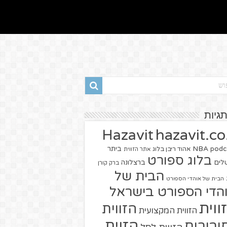
תגיות
hazavit.co.
Hazavit
NBA
podc
ביתר
אהוד ריבן בלוג
אתר הזווית
בלוג ספורט
שלים
ברצלונה
ברק קורן
הבית של
הבית של אוהדי הספורט
הדי הספורט בישראל
ווית
הזווית
הזווית המקצועית
הזוית
יבורים