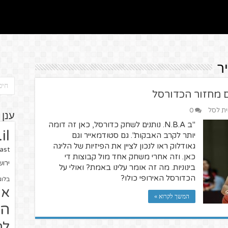
ר
ית לסל
0
ענן 
"ב N.B.A. נותנים לשחק כדורסל, כאן זה דומה
il
יותר לקרב האבקות". גם סטודמאייר וגם
גאודלוק ראו לנכון לציין את הפיזיות של הליגה
ast
כאן. וזה אחרי משחק אחד מול קבוצות די
ירו
בינוניות. מה זה אומר עלינו באמת? ואולי על
הכדורסל האירופי כולו?
בלוג
או
המשך לקרוא »
הז
לח