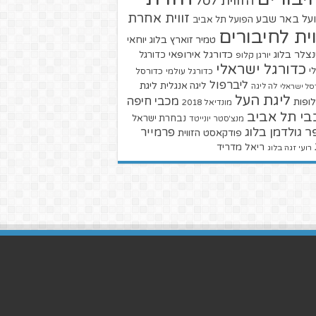
הזווית לסל
זווית אחרת
על באר שבע
הפועל תל אביב
וית לחיבורים
טמיר זוארץ בלוג
יוחאי
צלר בלוג
כדורגל אירופאי
כדורגל
יורגן קלופ
כדורגל ישראלי
י
כדורגל עולמי
כדורסל
ליברפול
ליגת
ליגה אנגלית
סל ישראלי
לה ליגה
ליגת העל
מכבי חיפה
ופות
מונדיאל 2018
בי תל אביב
נבחרת ישראל
מנצ'סטר יונייטד
ר גולדמן בלוג
פרמייר
פודקאסט הזווית
ריאל מדריד
רועי זגה בלוג