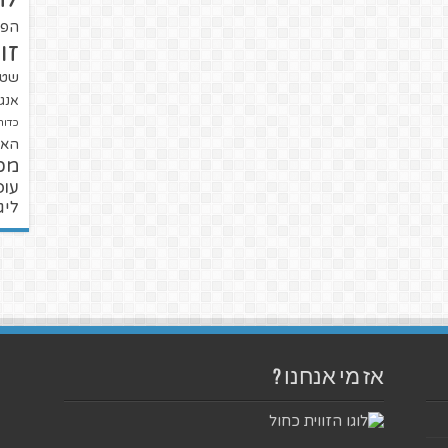
הפו
זו
שטנ
אנגל
כדור
האל
מכ
עופ
ליג
אז מי אנחנו ?