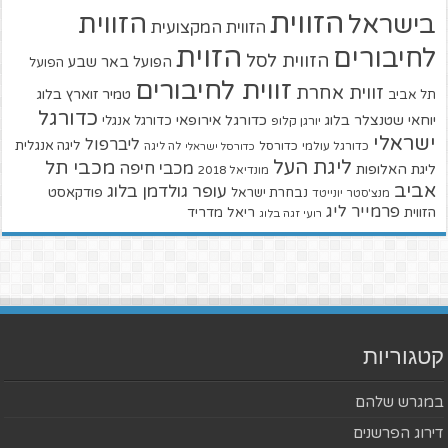
הזווית
הזווית
בישראל
הזווית המקצועית
הזוית
לחיבורים
הזווית לסל
הפועל באר שבע
הפועל
זווית לחיבורים
זווית אחרת
טמיר זוארץ בלוג
תל אביב
כדורגל
יוחאי שטנצלר בלוג
כדורגל אירופאי
כדורגל אנגלי
יורגן קלופ
ישראלי
ליברפול
ליגה אנגלית
כדורגל עולמי
כדורסל
כדורסל ישראלי
לה ליגה
ליגת העל
מכבי תל
מכבי חיפה
ליגת האלופות
מונדיאל 2018
אביב
עופר גולדמן בלוג
פודקאסט
נבחרת ישראל
מנצ'סטר יונייטד
פרמייר ליג
הזווית
ריאל מדריד
רועי זגה בלוג
קטגוריות
במגרש שלהם
דירוג הפרשנים