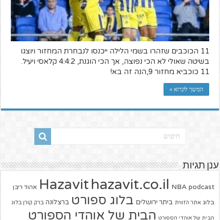
11 הכוכבים שזהרו בשמי הלילה ייכנסו לנבחרת המחזור ויוצגו
בשיטה שאולי לא הכי נפוצה, אך הכי הוגנת, 4:4:2 קלאסי ויעיל.
11 כוכביא מחזור 9,הנה זה בא!
המשך לקרוא »
ענן תגיות
hazavit.co.il
Hazavit
NBA
podcast
אהוד ריבן
בלוג ספורט
ביתר ירושלים
ברצלונה
בלוג
אתר הזווית
ברק קורן בלוג
הבית של אוהדי הספורט
הבית של אוהדי הספורט