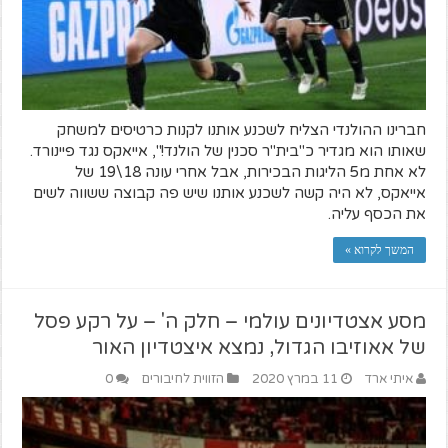
חברינו ההולנדי הצליח לשכנע אותנו לקנות כרטיסים למשחק
שאותו הוא מגדיר כ"בית"ר סכנין של הולנד!", אייאקס נגד פיינורד.
לא אחת מ5 הליגות הבכירות, אבל אחרי עונה 18\19 של
אייאקס, לא היה קשה לשכנע אותנו שיש פה קבוצה ששווה לשים
את הכסף עליה.
המשך לקרוא »
מסע אצטדיונים עולמי – חלק ה' – על רקע פסל
של אאוזיבו הגדול, נמצא איצטדיון האור
איתי ארד
11 במרץ 2020
הזווית לחיבורים
0