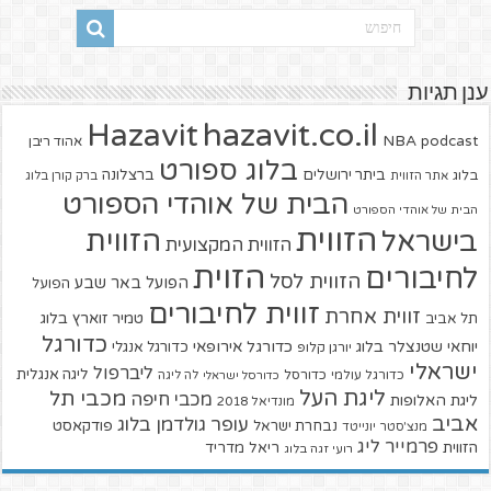
ענן תגיות
hazavit.co.il
Hazavit
NBA
podcast
אהוד ריבן
בלוג ספורט
ביתר ירושלים
ברצלונה
בלוג
אתר הזווית
ברק קורן בלוג
הבית של אוהדי הספורט
הבית של אוהדי הספורט
הזווית
הזווית
בישראל
הזווית המקצועית
הזוית
לחיבורים
הזווית לסל
הפועל באר שבע
הפועל
זווית לחיבורים
זווית אחרת
טמיר זוארץ בלוג
תל אביב
כדורגל
יוחאי שטנצלר בלוג
כדורגל אירופאי
כדורגל אנגלי
יורגן קלופ
ישראלי
ליברפול
ליגה אנגלית
כדורגל עולמי
כדורסל
כדורסל ישראלי
לה ליגה
ליגת העל
מכבי תל
מכבי חיפה
ליגת האלופות
מונדיאל 2018
אביב
עופר גולדמן בלוג
פודקאסט
נבחרת ישראל
מנצ'סטר יונייטד
פרמייר ליג
הזווית
ריאל מדריד
רועי זגה בלוג