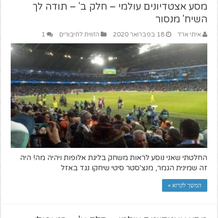
מסע אצטדיונים עולמי – חלק ב' – תודה לך
השיח' מנסור
איתי ארד
18 בפברואר 2020
הזווית לחיבורים
1
החלטתי שאני נוסע לראות משחק בליגת אלופות ויהיה מה! היה
זה שמינית הגמר, מנצ'סטר סיטי שיחקו נגד באזל
המשך לקרוא »