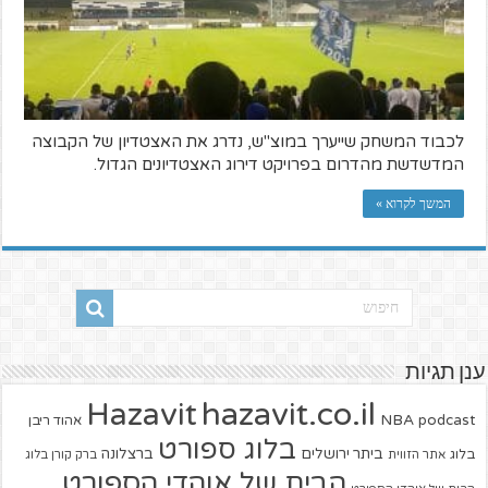
לכבוד המשחק שייערך במוצ"ש, נדרג את האצטדיון של הקבוצה
המדשדשת מהדרום בפרויקט דירוג האצטדיונים הגדול.
המשך לקרוא »
ענן תגיות
hazavit.co.il
Hazavit
NBA
podcast
אהוד ריבן
בלוג ספורט
ביתר ירושלים
ברצלונה
בלוג
אתר הזווית
ברק קורן בלוג
הבית של אוהדי הספורט