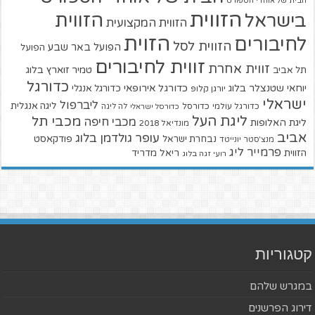
הבית של אוהדי הספורט
הזווית
הזווית
בישראל
הזווית המקצועית
הזוית
לחיבורים
הזווית לסל
הפועל באר שבע
הפועל
זווית לחיבורים
זווית אחרת
טמיר זוארץ בלוג
תל אביב
כדורגל
יוחאי שטנצלר בלוג
כדורגל אירופאי
כדורגל אנגלי
יורגן קלופ
ישראלי
ליברפול
ליגה אנגלית
כדורגל עולמי
כדורסל
כדורסל ישראלי
לה ליגה
ליגת העל
מכבי תל
מכבי חיפה
ליגת האלופות
מונדיאל 2018
אביב
עופר גולדמן בלוג
פודקאסט
נבחרת ישראל
מנצ'סטר יונייטד
פרמייר ליג
הזווית
ריאל מדריד
רועי זגה בלוג
קטגוריות
במגרש שלהם
דירוג הפרשנים