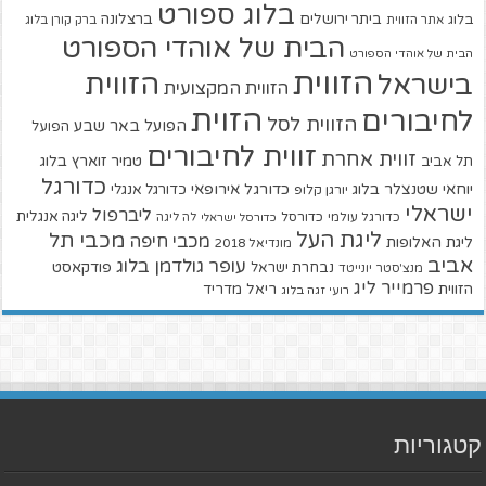
בלוג ספורט
ביתר ירושלים
ברצלונה
בלוג
אתר הזווית
ברק קורן בלוג
הבית של אוהדי הספורט
הבית של אוהדי הספורט
הזווית
הזווית
בישראל
הזווית המקצועית
הזוית
לחיבורים
הזווית לסל
הפועל באר שבע
הפועל
זווית לחיבורים
זווית אחרת
טמיר זוארץ בלוג
תל אביב
כדורגל
יוחאי שטנצלר בלוג
כדורגל אירופאי
כדורגל אנגלי
יורגן קלופ
ישראלי
ליברפול
ליגה אנגלית
כדורגל עולמי
כדורסל
כדורסל ישראלי
לה ליגה
ליגת העל
מכבי תל
מכבי חיפה
ליגת האלופות
מונדיאל 2018
אביב
עופר גולדמן בלוג
פודקאסט
נבחרת ישראל
מנצ'סטר יונייטד
פרמייר ליג
הזווית
ריאל מדריד
רועי זגה בלוג
קטגוריות