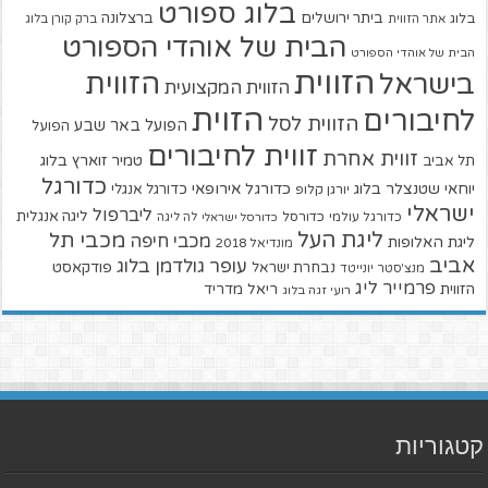
בלוג ספורט
ביתר ירושלים
ברצלונה
בלוג
אתר הזווית
ברק קורן בלוג
הבית של אוהדי הספורט
הבית של אוהדי הספורט
הזווית
הזווית
בישראל
הזווית המקצועית
הזוית
לחיבורים
הזווית לסל
הפועל באר שבע
הפועל
זווית לחיבורים
זווית אחרת
טמיר זוארץ בלוג
תל אביב
כדורגל
יוחאי שטנצלר בלוג
כדורגל אירופאי
כדורגל אנגלי
יורגן קלופ
ישראלי
ליברפול
ליגה אנגלית
כדורגל עולמי
כדורסל
כדורסל ישראלי
לה ליגה
ליגת העל
מכבי תל
מכבי חיפה
ליגת האלופות
מונדיאל 2018
אביב
עופר גולדמן בלוג
פודקאסט
נבחרת ישראל
מנצ'סטר יונייטד
פרמייר ליג
הזווית
ריאל מדריד
רועי זגה בלוג
קטגוריות