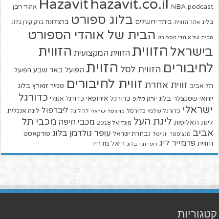
hazavit.co.il
Hazavit
NBA
podcast
אהוד ריבן
בלוג ספורט
ביתר ירושלים
ברצלונה
בלוג
אתר הזווית
ברק קורן בלוג
הבית של אוהדי הספורט
הבית של אוהדי הספורט
הזווית
הזווית
בישראל
הזווית המקצועית
הזוית
לחיבורים
הזווית לסל
הפועל באר שבע
הפועל
זווית לחיבורים
זווית אחרת
טמיר זוארץ בלוג
תל אביב
כדורגל
יוחאי שטנצלר בלוג
כדורגל אירופאי
כדורגל אנגלי
יורגן קלופ
ישראלי
ליברפול
ליגה אנגלית
כדורגל עולמי
כדורסל
כדורסל ישראלי
לה ליגה
ליגת העל
מכבי תל
מכבי חיפה
ליגת האלופות
מונדיאל 2018
אביב
עופר גולדמן בלוג
פודקאסט
נבחרת ישראל
מנצ'סטר יונייטד
פרמייר ליג
הזווית
ריאל מדריד
רועי זגה בלוג
קטגוריות