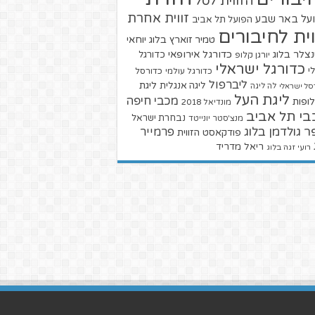
הזווית לסל
זווית אחרת
על באר שבע
הפועל תל אביב
וית לחיבורים
טמיר זוארץ בלוג
יוחאי
צלר בלוג
כדורגל אירופאי
כדורגל
יורגן קלופ
כדורגל ישראלי
י
כדורגל עולמי
כדורסל
ליברפול
ליגת
ליגה אנגלית
סל ישראלי
לה ליגה
ליגת העל
מכבי חיפה
ופות
מונדיאל 2018
בי תל אביב
נבחרת ישראל
מנצ'סטר יונייטד
ר גולדמן בלוג
פרמייר
פודקאסט הזווית
ריאל מדריד
רועי זגה בלוג