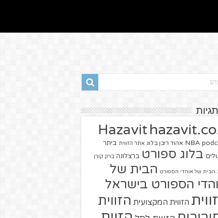
תגיות
hazavit.co.
Hazavit
NBA
podc
ביתר
אהוד ריבן בלוג
אתר הזווית
בלוג ספורט
שלים
ברצלונה
ברק קורן
הבית של
הבית של אוהדי הספורט
הדי הספורט בישראל
ווית
הזווית
הזווית המקצועית
הזוית
יבורים