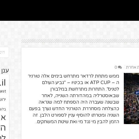
ית אחרת
0
ענן 
ממש מתחת לרדאר מתרחש בימים אלה טורניר
il
ה – ATP CUP או בכינויו – "גביע העולם
לטניס". התחרות מתרחשת במלבורן
ast
שבאוסטרליה במהדורתה השנייה, לאחר
ירו
שבשנה שעברה היה הספתח למה שנראה
כהצלחה מסחררת. הטורניר החדש נערך בפעם
בלוג
השניה ומטרתו להוסיף עניין לספורט הלבן. זה
או
הזמן להבין מי נגד מי ואת שיטת המשחקים.
הז
לח