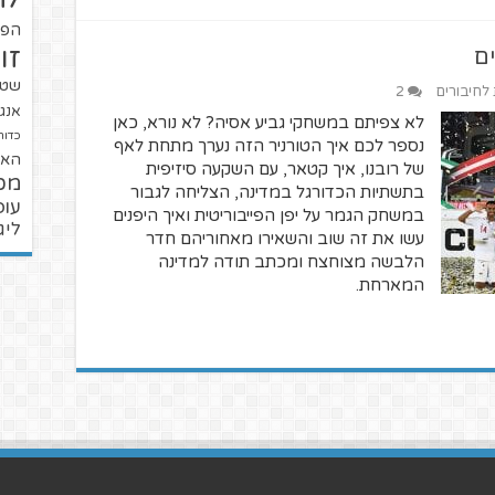
הפו
זו
שטנ
 לחיבורים
2
אנגל
לא צפיתם במשחקי גביע אסיה? לא נורא, כאן
כדור
נספר לכם איך הטורניר הזה נערך מתחת לאף
האל
של רובנו, איך קטאר, עם השקעה סיזיפית
מכ
בתשתיות הכדורגל במדינה, הצליחה לגבור
עופ
במשחק הגמר על יפן הפייבוריטית ואיך היפנים
ליג
עשו את זה שוב והשאירו מאחוריהם חדר
הלבשה מצוחצח ומכתב תודה למדינה
המארחת.