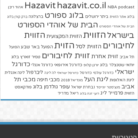
hazavit.co.il
Hazavit
NBA
podcast
אהוד ריבן
בלוג ספורט
ביתר ירושלים
ברצלונה
בלוג
אתר הזווית
ברק קורן בלוג
הבית של אוהדי הספורט
הבית של אוהדי הספורט
הזווית
הזווית
בישראל
הזווית המקצועית
הזוית
לחיבורים
הזווית לסל
הפועל באר שבע
הפועל
זווית לחיבורים
זווית אחרת
טמיר זוארץ בלוג
תל אביב
כדורגל
יוחאי שטנצלר בלוג
כדורגל אירופאי
כדורגל אנגלי
יורגן קלופ
ישראלי
ליברפול
ליגה אנגלית
כדורגל עולמי
כדורסל
כדורסל ישראלי
לה ליגה
ליגת העל
מכבי תל
מכבי חיפה
ליגת האלופות
מונדיאל 2018
אביב
עופר גולדמן בלוג
פודקאסט
נבחרת ישראל
מנצ'סטר יונייטד
פרמייר ליג
הזווית
ריאל מדריד
רועי זגה בלוג