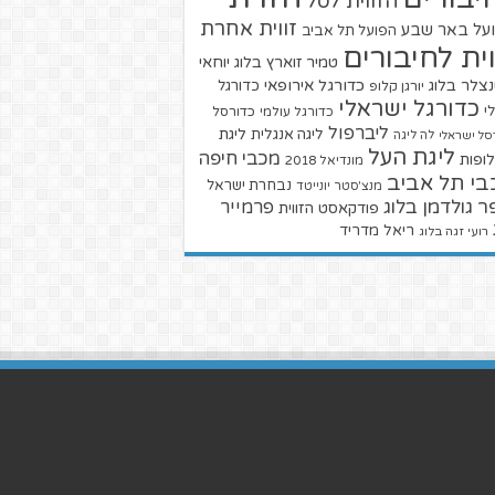
הזווית לסל
זווית אחרת
על באר שבע
הפועל תל אביב
וית לחיבורים
טמיר זוארץ בלוג
יוחאי
צלר בלוג
כדורגל אירופאי
כדורגל
יורגן קלופ
כדורגל ישראלי
י
כדורגל עולמי
כדורסל
ליברפול
ליגת
ליגה אנגלית
סל ישראלי
לה ליגה
ליגת העל
מכבי חיפה
ופות
מונדיאל 2018
בי תל אביב
נבחרת ישראל
מנצ'סטר יונייטד
ר גולדמן בלוג
פרמייר
פודקאסט הזווית
ריאל מדריד
רועי זגה בלוג