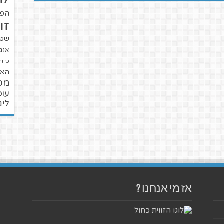
הפו
זו
שטנ
אנגל
כדור
האל
מכ
עופ
ליג
אז מי אנחנו ?