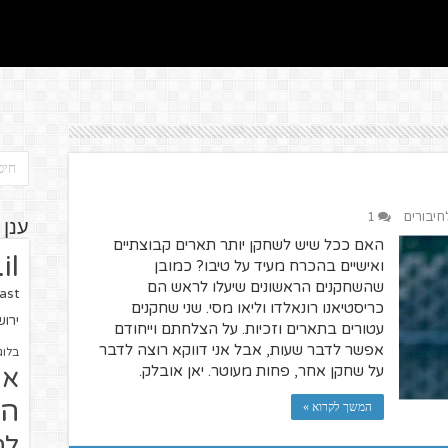
לחיבורים
1
ענן 
האם ככל שיש לשחקן יותר תארים קבוצתיים
il
ואישיים בהכרח מעיד על טיבו? כמובן
שהשחקנים הראשונים שיעלו לראש הם
ast
כריסטיאנו רונאלדו וליאו מסי. שני שחקנים
ירו
עטורים בתארים וזכיות. על הצלחתם וייחודם
אפשר לדבר שעות, אבל אני דווקא רוצה לדבר
בלוג
על שחקן אחר, פחות מעוטר. יאן אובלק.
או
הז
המשך לקרוא »
לח