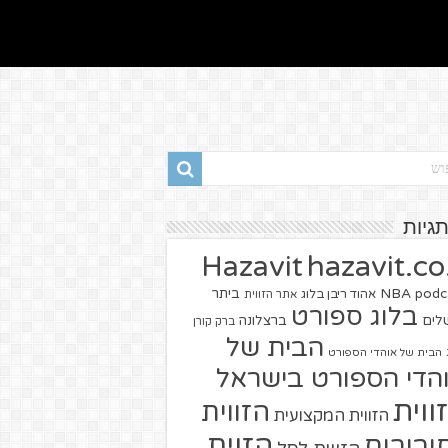
תגיות
hazavit.co.
Hazavit
NBA
podc
ביתר
אהוד ריבן בלוג
אתר הזווית
בלוג ספורט
שלים
ברצלונה
ברק קורן
הבית של
הבית של אוהדי הספורט
הדי הספורט בישראל
ווית
הזווית
הזווית המקצועית
הזוית
יבורים