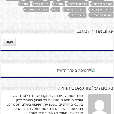
אהוד ריבן בלוג
ברק קורן בלוג
הזווית
הזווית לסל
הזוית
טמיר זוארץ בלוג
כדורסל ישראלי
נבא
פודקאסט הזווית
קהילת הכדורסל
שי גרינברג
עקוב אחרי הכותב
עקוב
בקטנה על פודקאסט הזווית
פודקאסט הזווית הוא המקום שבו הבלוגרים שלנו
ואורחים נוספים נפגשים כל שבוע בשביל לדון
בנושאים החמים שעשו את השבוע בעולם הספורט.
ניתן לעקוב אחר הפודקאסט באפליקציית אפל,
אנדרואיד, סאונד קלאוד וכמובן באתר