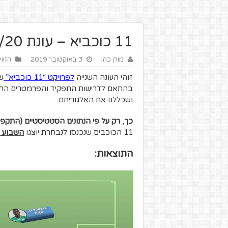
11 כוכביא – עונת 19/20 – מחזור 5
מורן כהן
3 באוקטובר 2019
הזווי
זוהי העונה השנייה
ל
פרויקט “11 כוכביא
”
ש
בהתאם לדרישות התפקיד והפרמטרים החשו
ושכללנו את האלגוריתם.
כך
,
רק על פי הנתונים הסטטיסטיים (התקפיי
11 הכוכבים שנכנסו לנבחרת יוצגו
השבוע
התוצאות: