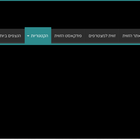
ר הזווית
זווית למצטרפים
פודקאסט הזווית
הקטגוריות
הנצפים ביות