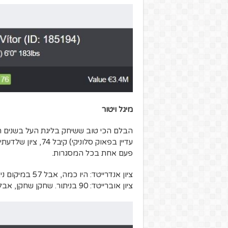
מיגל ויטור
עדיין בפאוק סלוני
פעם אחת בכל המסגרות.
ציון אנדרייטד: היו כמה, אבל 57 במיקום ניצח. כאילו מה.
ציון אוברייטד: 90 בניתור. שחקן שחקן, אבל לא צריך להגזים. ב-EA במקרה הזה ניתרו גבוה מדי.