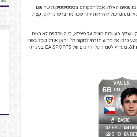
ת בנושאים האלה. אבל דבקותם בסטטיסטיקות שהושגו
אן מנחם יכול להיראות יותר טכני מרוברטו קרלוס, קצת
, אני שחקן פרו מאז 2008, משחק שעדיף בעשרות מונים על פיפ"א, כי השחקנים לא רצים
קטע כזה. אז מדוע חזרתי למקורות? יוהאן אודל קיבל בפרו
17 את הציון 76. דרינצ'יץ' קיבל לפני שנתיים 81. מעדיף לסמוך על החוקים של EA SPORTS במקרה