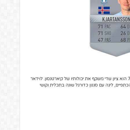
אחרי 14 שערים ב-20 הופעות במאלמו, 71 הוא ציון שדי משקף את יכולותיו של קיארטנסון. לוידאר
תפיים, ליגה עם סגנון כדורגל שונה בתכלית וקושי