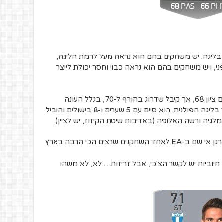
 בליגה. יש משחקים בהם הוא נראה מעל לרמת הליגה,
י, ויש משחקים בהם הוא נראה כבוי וחסר יכולת לייצר
ואצק התחיל את המשחק בעונה שעברה עם ציון 68, אך קיבל שדרוג בחורף ל-70, בגלל העונה
הטובה שעשה עם פיאסט גלביציה אשתקד בליגה הפולנית. הוא סיים עם 5 שערים ו-8 בישולים והוביל
סטטיסטיקה אנדרייטד: 74 סיבולת. יכלו לפרגן אי שם ב-EA לאחד השחקנים שרצים הכי הרבה בארץ
 הרבה תכונות חיוביות יש לקשר הצ'כי, אבל זריזות… לא, לא משהו