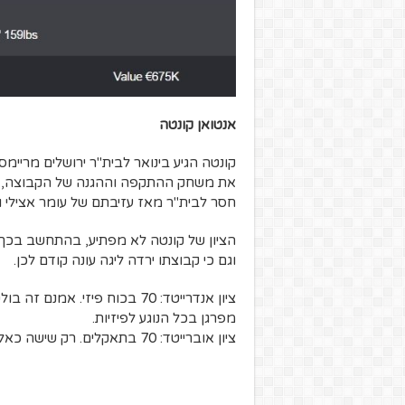
אנטואן קונטה
קונטה הגיע בינואר לבית"ר ירושלים מריימ
את משחק ההתקפה וההגנה של הקבוצה, כשה
חסר לבית"ר מאז עזיבתם של עומר אצילי 
הציון של קונטה לא מפתיע, בהתחשב בכך
וגם כי קבוצתו ירדה ליגה עונה קודם לכן.
ציון אנדרייטד: 70 בכוח פיזי. א
מפרגן בכל הנוגע לפיזיות.
ציון אוברייטד: 70 בתאקלים. רק שישה כאלה היו לקונטה ב-14 משחקי ליגה. לא משהו להתגאות בו.