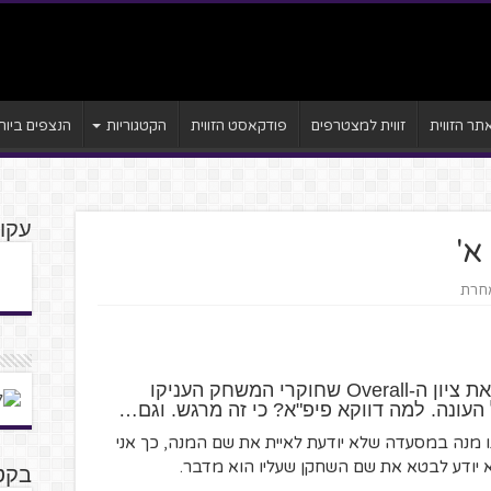
ר הזווית
זווית למצטרפים
פודקאסט הזווית
הקטגוריות
הנצפים ביות
עקוב
א'
אחרת
הלכתי למשחק פיפ"א 2017 לבדוק את ציון ה-Overall שחוקרי המשחק העניקו
העונה. למה דווקא פיפ"א? כי זה מרגש. וגם…
ו מנה במסעדה שלא יודעת לאיית את שם המנה, כך אני
א יודע לבטא את שם השחקן שעליו הוא מדבר.
בקט