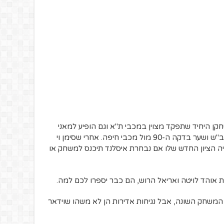
חקן היחיד שתפקד מצוין במכבי ת"א וגם הופיע למאני
טיים. הוא כבש בשני בדרבים, פעמיים מול ב"ש ושער בדקה ה-90 מול מכבי חיפה. אחרי שסימן וי
יהיה הציון החדש שלו אם נבחרת איסלנד תיכנס למשחק או
ולי בגלל סגנון המשחק השונה, אבל נגיחות אדירות הן לא משהו שוידאר