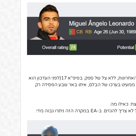
הבלם הכי טוב ששיחק בליגת העל בשנים האחרונות, ללא צל של ספק. בפיפ"א 17(לפני העדכון הוא
קי) קיבל 74, ציון שלדעתי ממעיט בערכו של הבלם, איתו באר שבע הפסידה רק