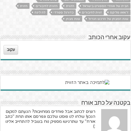
הבית של אוהדי הספורט בישראל
הזווית
הזווית לחיבורים
הזוית
ז'ואאו פליקס
זווית לחיבורים
כדורגל ספרדי
לה ליגה
שנת המבחן של הרכש הגדול
שנת מבחן
עקוב אחרי הכותב
עקוב
בקטנה על כתב אורח
רוצים לכתוב אבל פוחדים ממחויבות? הגעתם למקום
הנכון! שלחו לנו פוסט שלכם ונפרסם אותו תחת "כתב
אורח" עד שתרגישו מספיק נוח בשביל להתחייב אלינו
:)