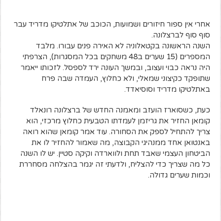
אחרי אין ספור חיזורים ושמועות, הכוכב של אתלטיקו מדריד עבר
סוף סוף לברצלונה.
השנה הראשונה בקטאלוניה לא האירה פנים עבורו. מלבד
המספרים (15 שערים ב48 משחקים בכל המסגרות), הצרפתי
היה נראה כבוי ועצוב, ובמשך העונה ירד לספסל. לזכותו ייאמר
שתופקד כקיצוני שמאלי, ולא כחלוץ, העמדה שבה פרח
באתלטיקו מדריד וסוסיאדד.
כעת, כשסוארז הועזב ומאמנה החדש של ברצלונה רונאלד
קומאן החזיר את גריזמן לעמדתו הטבעית כחלוץ מרכזי, הוא
צריך להתחיל לספק את הסחורה. עוד אמר קומאן שהוא רואה
באנטואן אחד ממנהיגי הקבוצה, מה שאמור להחזיר לו את
הביטחון העצמי שאבד תחת ולווארדה וקיקה סטיין. יש לו השנה
כל מה שצריך כדי להצליח, ולדעתי זה יגמר בהצלחה מסחררת
וכמות שערים גדולה.