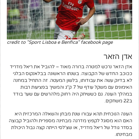
credit to "Sport Lisboa e Benfica" facebook page
אדן הזאר
אדן הזאר נרכש למטרה ברורה מאוד – להוביל את ריאל מדריד
ככוכב החדש של הקבוצה. בשנתו הראשונה בבלאנקוס הבלגי
לא בדיוק עשה את עבודותו, בלשון המעטה. זה התחיל במחנה
האימונים עם משקל עודף של 7 ק"ג והמשיך בפציעות רבות
במהלך העונה. גם כששיחק היה רחוק מלהרשים עם שער בודד
ב22 משחקים.
העונה הנוכחית תהא עבורו שנת מבחן והשאלה המרכזית היא
האם הוא מסוגל לקפוץ מדרגה מבחינה מספרית ולהוביל קבוצה
בסדר גודל של ריאל מדריד, או שצ'לסי הייתה קצה גבול היכולת
מבחינתו.