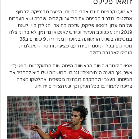
ז'ואאו פליקס
לא מעט קבוצות חיזרו אחרי הכשרון הצעיר מבנפיקה. לבסוף
אתלטיקו מדריד הכניסה את היד עמוק לכיס ושברה שיא העברות
של המועדון. ז'ואאו פליקס, שזכה בתואר "הגולדן בוי" לשנת
2019 והגיע ככוכב העתיד וכיורש לאנטואן גריזמן, לא בדיוק צלח
במשימה בשנתו הראשונה במועדון ממדריד. 9 שערים ב36
משחקים בכל המסגרות, יחד עם פציעות וחוסר התאקלמות
הובילו לאכזבה גדולה.
אפשר לומר שהשנה הראשונה הייתה שנת התאקלמות והוא עדיין
צעיר, אך השנה ה"תירוצים" נגמרו. המשימה שלו היא להחזיר את
הביטחון העצמי ולהתקדם מבחינה מספרית. אתלטיקו מצדה
צריכה לתמוך בו ככל הניתן וכך שני הצדדים ירוויחו.