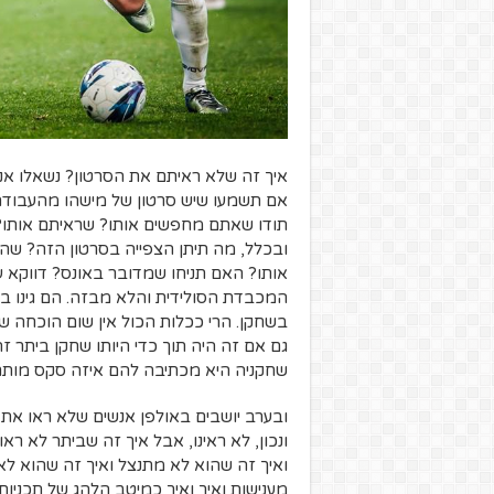
איך זה שלא ראיתם את הסרטון? נשאלו אנשי
אם תשמעו שיש סרטון של מישהו מהעבודה
תודו שאתם מחפשים אותו? שראיתם אותו?
ובכלל, מה תיתן הצפייה בסרטון הזה? שהו
אותו? האם תניחו שמדובר באונס? דווקא
המכבדת הסולידית והלא מבזה. הם גינו בא
בשחקן. הרי ככלות הכול אין שום הוכחה 
גם אם זה היה תוך כדי היותו שחקן ביתר ז
שחקניה היא מכתיבה להם איזה סקס מותר
ובערב יושבים באולפן אנשים שלא ראו את 
ונכון, לא ראינו, אבל איך זה שביתר לא ר
ואיך זה שהוא לא מתנצל ואיך זה שהוא ל
מענישות ואיך ואיך כמיטב הלהג של תכני