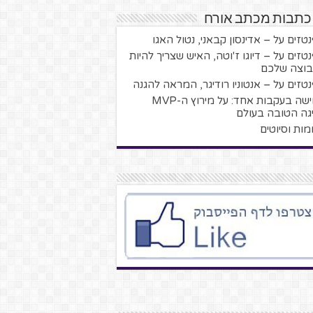
 כתבות מכתב אורח
טזים על – אדינסון קבאני, נטול האגו
טזים על – דיוגו ז'וטה, האיש שצריך להיות
וצה שלכם
טזים על – אנטוניו רודיגר, המראה להגנה
חמישה בעקבות אחד: על מירוץ ה-MVP
גה הטובה בעולם
מות וסיוטים