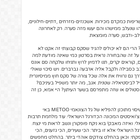
יפות כמקדם מכירות. אשכנזים-מזרחים ,דתיים-חילוניים,
שהו שנעלב ממישהו והם יעשו מזה סערה. רק לאחרונה
חלב-ודבש, סערה מומצאת.
הרי הם לא יכולים להגיד שסקס קבוצתי זה אקט לא
 על זה שהבחורה נראית בסרטון כמי שאינה מודעת למה
קוראים יקרים, תנו לדמיון לרוץ ותניחו שלקחה סם אונס
 כסבילה ולקבל אליה ארבעה גברברים. ויש סיכוי שאולי
 גם נרוויח את אלה שכל צורה של סקס חוץ ממיסיונרית
לביסטיאליה שטנית. אגב, מה יותר משפיל בעיניכם?
טולים או שזה מתפרסם בשער העיתון? היי אמא, כן זה
וזה ברובד הנגלה. ברובד התחתון יש פה שיסוי מתוכנן להפליא של גל הצונאמי METOO באי
צ'ואיסטים המכונה הכדורגל הישראלי. עוד מלחמת תרבות
. ואיזה מאבק! בוא ניקח פופקורן ונשב לראות מי ינצח.
הישראלי אלא זו ביתר: הכי שעירים, הכי גזענים, הכי
פקתי. וכאן בהחלט צודקים אוהדי ביתר. בהחלט מחפשים