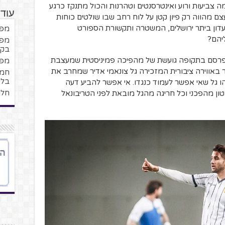
ה צביעות ורוע ואינטרסנטים וטהרנות והכול מתנקז כרגע
עוד
 מהווה רק פיון קטן על לוח רחב שבו שולטים כוחות
דון ביתר ירושלים, המשטרה ותקשורת הספורט
מפנ
ליהם?
מפנ
בקב
 וארן וסרטון בן 4 שנים התפרסם בתקופה גועשת של מהפיכה פמיניסטית שמעצבת
מפנ
 באווירה ציבורית המזכירה גל צונאמי אדיר שמחרב את
בלי
 גל שאי אפשר לעמוד כנגדו. אי אפשר להביע דעה
חלו
-טון מהפכני וכל חריגה מהגל מובאת לפני הטריבונאל