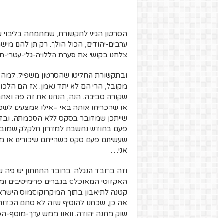
הסרטון הגיע לתקשורת, שמתמחה בליבוי שר
ערבים-יהודים, הכול הולך. רק תן להם מי
צלחנו בקושי את סערת הללויה-גלי-עטרי-
ובתקשורת החליטו שהסרטון משפיל. למה? 
מקובל, הרי הם לא יתד נאמן. אז הם הלכו
שקורה סביבה. הנה, הנחנו את זה פה ואתם, 
או שהכריחו אותה באי –אילו אמצעים לשכב
שייתכן שמדובר בסקס ללא הסכמתה. ובדרך
פעם בחודש נחשבת למדרון חלקלק שמוביל 
שעשיתם פעם סקס כשהייתם שיכורים או מס
אני…
האקזוטי המאוכלס בגברים פרימיטיבים ומ
קטנה לתיאבון בתוך המיקרוקוסמוס הישראלי
אה כן, שכחנו להוסיף שזה לא סתם הכדורגל 
שוק מחנה יהודה. וואוו ממש ערך-מוסף-ה