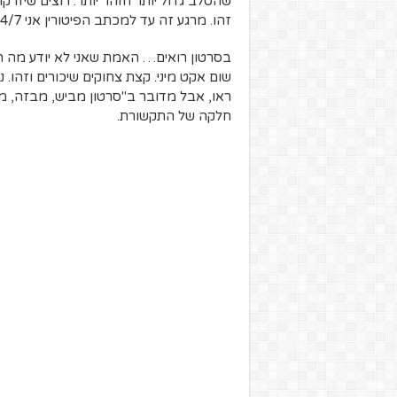
שהסלב גדול יותר וזוהר יותר. רוצים שיזר
זהו. מרגע זה עד למכתב הפיטורין אני 24/7 בגוגל.
בסרטון רואים… האמת שאני לא יודע מה רו
שום אקט מיני. קצת צחוקים שיכורים וזהו.
ראו, אבל מדובר ב"סרטון מביש, מבזה, מש
חלקה של התקשורת.