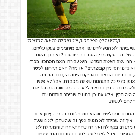
קרדיט לדף הפייסבוק של מנהלת הליגות לכדורגל
 ביתר. לא הגיע לידנו ענו. אתם מיתממים צעקו עליהם.
 שלכם באקט מיני, האם תחפשו אותו? ואם כן, האם
 הרי עצם הפצת הסרטון היא עבירה. האם תסתכנו בכך?
א קיים יחסי מין קבוצתיים? אז מה? האם תדרשו לפטר
 עמדת ביתר המאוד מאופקת הייתה העמדה הנכונה
ופן כללי כל התנהגות שאינה מכבדת, אבל לא פגעו
שלא מדובר במין קבוצתי ללא הסכמה. שום הוכחה! אגב,
ה היה תקין, אלא אם-כן בחוזים שביתר חותמת עם
 להם לעשות.
הסרטון ומחליטים שהוא משפיל ומבזה כי העיתון אמר.
או ואיך זה שביתר לא מגנים ואיך זה שהשחקן לא מושעה
א מתנדב בקהילה ואיך זה שההתאחדות והמנהלת לא
ות הספורט. אבל לאט לאט, לנוכח תגובתם המשפטית