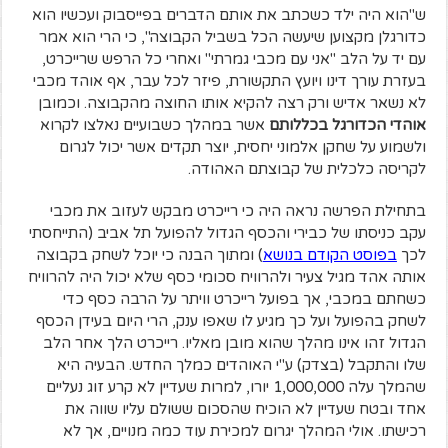
ש"הוא היה ילד כשכתב את אותם הדברים בפייסבוק ועכשיו הוא
כדורגלן מקצוען שיעשה הכל בשביל הקבוצה", כי הרי הוא אמר
עם יד על הלב "אני עם מכבי גמרתי" ואחרי כל הרפש שרייכרט,
בעזרת עורך דינו ויועץ התקשורת, פיזר לכל עבר, אף אוהד מכבי
לא נשאר אדיש ורק רצה להקיא אותו החוצה מהקבוצה. וכמובן
אוהדי הכדורגל בכללותם
אשר במהלך כשבועיים נאלצו לקרוא
ולשמוע על שחקן אלמוני יחסית, יוצר תקדים אשר יכול לגרום
לקריסה כלכלית של קבוצתם האהודה.
בתחילת הפרשה נראה היה כי רייכרט מבקש לעזוב את מכבי
עקב כניסתו של כבירי והכסף הגדול להפועל תל אביב (התייחסתי
לכך
בפוסט הקודם בנושא
) ומתוך הבנה כי יוכל לשחק בקבוצה
אותה אהד מגיל צעיר ולהרוויח סכומי כסף שלא יכול היה להרוויח
כשחתם במכבי, אך בפועל רייכרט וויתר על הרבה כסף כדי
לשחק בהפועל ועל כך מגיע לו שאפו ענק, הרי היום בעידן הכסף
הגדול זהו אינו מהלך שהוא מובן מאליו. רייכרט הלך אחר הלב
שלו והתקבל (בצדק) ע"י האוהדים כמלך החדש. הבעיה היא
שהמלך עלה 1,000,000 יורו, למרות שעדיין לא קרע זוג נעליים
אחד ובטח שעדיין לא הוכיח שהסכום ששולם עליו שווה את
רכישתו. אולי המהלך יגרום למכירת עוד כמה מנויים, אך לא