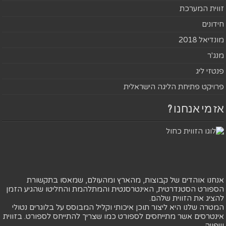
זווית המערכת
חידונים
מונדיאל 2018
מנג'ר
פנטזי ליג
פרויקט פתיחת הליגה הישראלית
אז מי אנחנו ?
אנחנו אוהדים של קבוצות, מהארץ ומהעולם, שמאסו בתקשורת
הספורט הסטנדרטית, האינטרסנטית והמתלהמת והחליטו שהגיע הזמן
להציג את הזווית שלהם.
המטרה שלנו היא ליצור תוכן איכותי וקליל המבוסס על בלוגרים נטולי
אינטרסים אשר מתייחסים לספורט כמו שצריך להתייחס לספורט. בזווית
שפויה.