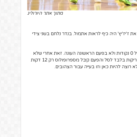
מתוך אתר היורוליג
ז'יז'יץ' היה כיף לראות אתמול. בנדר נלחם בשני צידי
מי שנראה רע הוא סקוטי ווילבקין. משחק של 0 נקודות ולא בפעם הראשונה העונה. זאת אחרי שלא
קלע גם במחצית השנייה נגד צסק"א. שתי זריקות בלבד לסל והפעם קיבל מספרופולוס רק 12 דקות
וצה להיות כאן וזו בעייה עבור הצהובים.