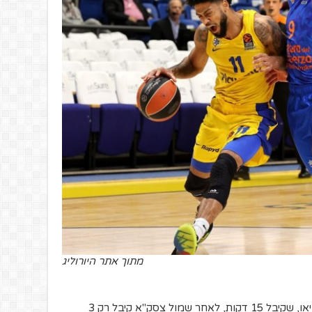
מתוך אתר היורוליג
מי שעוד הצטיין היה הקפטן, ג'ון דיברתולומיאו, שקיבל 15 דקות, לאחר שמול צסק"א קיבל רק 3