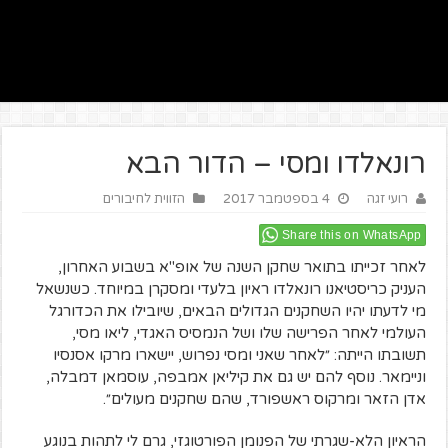
רונאלדו ומסי – הדור הבא
רועי זגה
4 בספטמבר 2017
הזווית לחיבורים
Share this on WhatsApp
לאחר זכייתו בתואר שחקן השנה של אופ"א בשבוע האחרון,
העניק כריסטיאנו רונאלדו ראיון בלעדי ומסקרן במיוחד. כשנשאל
מי לדעתו יהיו השחקנים הגדולים הבאים, שיובילו את הכדורגל
העולמי לאחר הפרישה שלו ושל הנמסיס האגדי, ליאו מסי,
תשובתו הייתה: ״לאחר שאני ומסי נפרוש, יישארו מרקו אסנסיו
וניימאר. נוסף להם יש גם את קיליאן אמבפה, עוסמאן דמבלה,
אדן הזאר ומרקוס ראשפורד, שהם שחקנים מעולים״.
הראיון הלא-שגרתי של הפנומן הפורטוגזי, גרם לי לתהות בנוגע