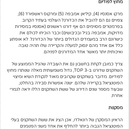
מחוץ לפודיום
מרקו אסנסיו (4), קיליאן אמבפה (5) ומרקוס ראשפורד (6),
צפויים גם הם להוביל את הכדורגל העולמי בעתיד הקרוב.
בפרמטרים מסוימים הם אף דורגו ראשונים (אסנסיו במסירות
מדויקות, אמבפה בגיל ובכיבושים) וכבר הוכיחו לכולם את
כישרונם הרב במעמדים הגדולים ביותר של הכדורגל. לא אופתע
כלל אם אחד מהם ינסוק למעלה והקריירה שלו תהיה טובה
ואיכותית יותר מאשר אחד המדורגים לפניהם.
צריך כמובן לקחת בחשבון גם את העובדה שהגיל הממוצע של
השחקנים שדורגו ב-TOP 3, גדול משמעותית מאלה שנותרו מחוץ
לפודיום. מדובר בשחקנים שקרובים מאוד לנקודת השיא ומיצוי
הפוטנציאל בקריירה שלהם. ישנה אפשרות סבירה בהחלט,
שבעוד מספר שנים הדירוג של ששת השחקנים הללו יראה לגמרי
אחרת.
מסקנות
הראיון המסקרן של רונאלדו, אכן הציג את ששת השחקנים בעלי
הפוטנציאל הגבוה ביותר להחליף את אחד משני הפנומנים