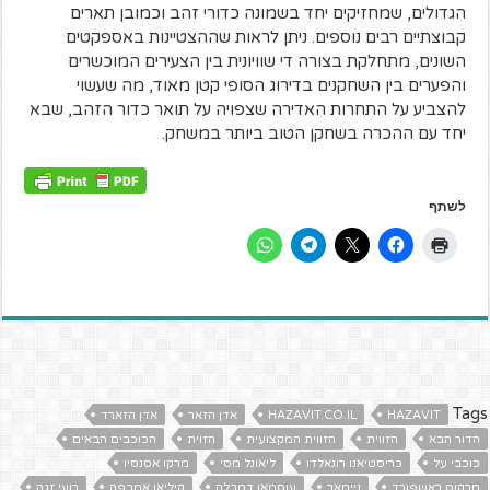
הגדולים, שמחזיקים יחד בשמונה כדורי זהב וכמובן תארים
קבוצתיים רבים נוספים. ניתן לראות שההצטיינות באספקטים
השונים, מתחלקת בצורה די שוויונית בין הצעירים המוכשרים
והפערים בין השחקנים בדירוג הסופי קטן מאוד, מה שעשוי
להצביע על התחרות האדירה שצפויה על תואר כדור הזהב, שבא
יחד עם ההכרה בשחקן הטוב ביותר במשחק.
לשתף
Tags
HAZAVIT
HAZAVIT.CO.IL
אדן הזאר
אדן הזארד
הדור הבא
הזווית
הזווית המקצועית
הזוית
הכוכבים הבאים
כוכבי על
כריסטיאנו רונאלדו
ליאונל מסי
מרקו אסנסיו
מרקוס ראשפורד
ניימאר
עוסמאן דמבלה
קיליאן אמבפה
רועי זגה