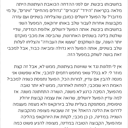
בחשיבותו ביבשת. יום לפני ההדחה הכואבת העיתונות הייתה
מלאה בקריאות "הידד" "גיבורים" "גדולים מהחיים" "ווינרים", על מי
מדובר? על הפועל ירושלים כמובן שהצליחה בשיניים ועם עזרה
מקבוצות אחרות לעבור שלב באותו יורוקאפ, המפעל השני
בחשיבותו ביבשת. אותה הפועל ירושלים, אלופת המדינה, שדיי
שולטת בליגה בשנתיים האחרונות, שהביסה את מכבי מוקדם
יותר העונה, עם השחקנים "שעשו את העבודה" והצליחו לעלות
שלב בשיניים, אותה הפועל היא גדולה ומביאה כבוד, אבל למכבי
זאת בושה לשחק במפעל הזה.
אין לי תלונות נגד אי שוויונות בעיתונות, ממש לא, אבל זה קצת
מוזר לי. לא בגלל שאני מחפש רחמים למכבי, אלא שפשוט אני
מנסה להבין אם עדיין, למרות הכל, הפועל נתפסת כשניה למכבי?
האמת היא שמכבי, לפחות לאחרונה, ממש לא יותר טובה
מהפועל, הסיבה כרגע לא משנה, השורה התחתונה משנה. אז
למה עדיין הפועל ירושלים, שרואה את עצמה קבוצת יורוליג
טיפוסית, מסתפקת בעליית שלב ביורוקאפ ולא מצפה מעצמה
לדרוס את הליגה הזאת? איך זה שעכשיו מצופה מהקבוצה
השנייה במדינה, כן כן מכבי, לקחת את היורוקאפ בהליכה
ומהפועל, הקבוצה הטובה במדינה, מצופה להגיע פשוט כמה