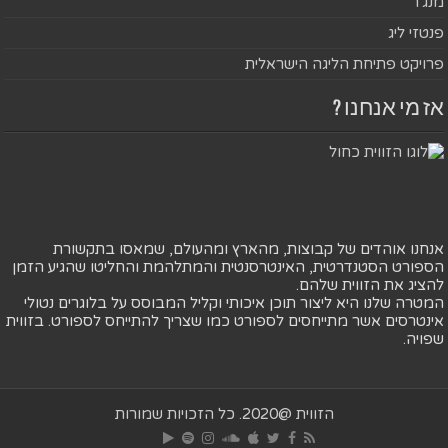
מנג'ר
פנטזי ליג
פרויקט פתיחת הליגה הישראלית
אז מי אנחנו ?
אנחנו אוהדים של קבוצות, מהארץ ומהעולם, שמאסו בתקשורת
הספורט הסטנדרטית, האינטרסנטית והמתלהמת והחליטו שהגיע הזמן
להציג את הזווית שלהם.
המטרה שלנו היא ליצור תוכן איכותי וקליל המבוסס על בלוגרים נטולי
אינטרסים אשר מתייחסים לספורט כמו שצריך להתייחס לספורט. בזווית
שפויה.
הזווית @2020. כל הזכויות שמורות