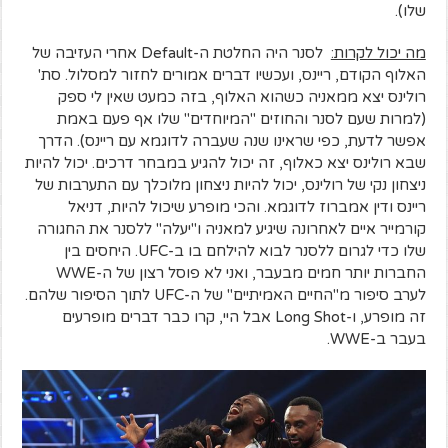
שלו).
מה יכול לקרות:
לסנר היה החלטת ה-Default אחרי העזיבה של
האלוף הקודם, ריינס, ועכשיו דברים אמורים לחזור למסלול. סת'
רולינס יצא ממאניה כשהוא האלוף, בזה כמעט שאין לי ספק
(למרות שעם לסנר והחוזים "המיוחדים" שלו אף פעם באמת
אפשר לדעת, כפי שראינו שנה שעברה לדוגמא עם ריינס). הדרך
שבא רולינס יצא כאלוף, זה יכול להגיע במבחר דרכים. יכול להיות
ניצחון נקי של רולינס, יכול להיות ניצחון מלוכלך עם התערבות של
ריינס ודין אמברוז לדוגמא. והכי מופרע שיכול להיות, דניאל
קורמייר איים לאחרונה שיגיע למאניה ו"יעלה" ללסנר את החגורה
שלו כדי לגרום ללסנר לבוא להילחם בו ב-UFC. היחסים בין
החברות יותר חמים מבעבר, ואני לא פוסל רצון של ה-WWE
לערב סיפור מ"החיים האמיתיים" של ה-UFC לתוך הסיפור שלהם.
זה מופרע, ו-Long Shot אבל היי, קרו כבר דברים מופרעים
בעבר ב-WWE.