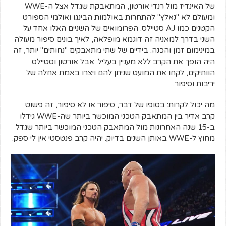
של האינדיז מול רנדי אורטון, המתאבקת שגדל אצל ה-WWE
ומעולם לא "נאלץ" להתחרות באולמות הבינגו ואולמי הספורט
הקטנים כמו AJ סטיילס. הפרומואים של השניים האלו אחד על
השני בדרך למאניה זה דוגמא מופלאה, לאיך בונים סיפור מעולה
במינימום זמן והכנה. בידיים של שתי מתאבקים "נחותים" יותר, זה
היה הופך את הקרב ללא מעניין בעליל. אבל אורטון וסטיילס
הוותיקים, לקחו את המועט שניתן להם ויצרו באמת אחלה של
יריבות וסיפור.
מה יכול לקרות:
בסופו של דבר, סיפור או לא סיפור, זה פשוט
קרב אדיר בין המתאבק הטכני המוכשר ביותר שה-WWE גידלו
ב-15 שנה האחרונות מול המתאבק הטכני המוכשר ביותר שגדל
מחוץ ל-WWE באותן השנים בדיוק. יהיה קרב פנטסטי אין לי ספק.