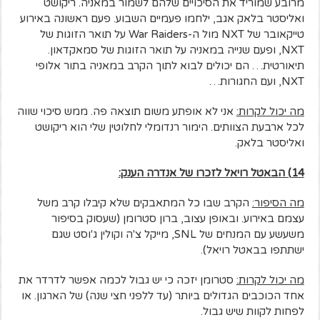
מרובע שמוריד את הסיכויים שלהם לשמור במאניה. ריקושט
ואליסטר בלאק אגב, ילחמו פעמיים השבוע. פעם ראשונה באירוע
טייקאובר של NXT מול ה-War Raiders על תואר הזוגות של
NXT, ופעם שנייה במאניה על תואר הזוגות של סמאקדאון.
תיאורטית… הם יכולים לבוא לתוך הקרב במאניה בתור אלופי
NXT, ועם החגורות…
מה יכול לקרות:
אני לא אופתע משום תוצאה פה. ממש סיכוי שווה
לכל ארבעת הצוותים. הימור רנדומלי לחלוטין שלי הוא ריקושט
ואליסטר בלאק.
14) הבאטל רויאל לזכרו של אנדרה הענק:
מה הסיפור:
הקרב שבו כל המתאבקים שלא קיבלו קרב משל
עצמם באירוע. ובאופן עצוב, ברון סטרומן (שעסוק בסיפור
משעשע עם המנחים של SNL, מייקל צ'ה וקולין ג'וסט שגם
ישתתפו בבאטל רויאל).
מה יכול לקרות:
סטרומן יזכה כי יש גבול לכמה אפשר לדרדר את
אחד הכוכבים הגדולים ביותר (עד ללפני חצי שנה) של הארגון. או
לפחות לקוות שיש גבול.