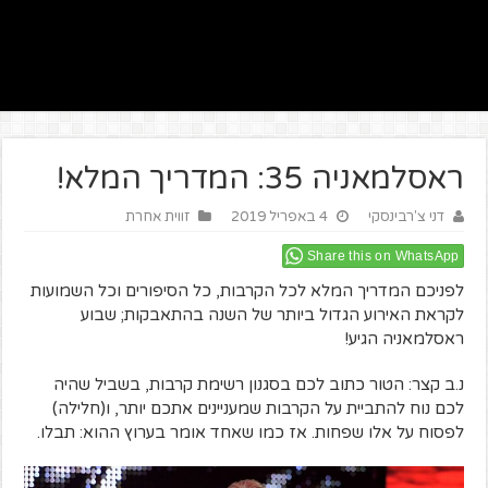
ראסלמאניה 35: המדריך המלא!
דני צ'רבינסקי
4 באפריל 2019
זווית אחרת
Share this on WhatsApp
לפניכם המדריך המלא לכל הקרבות, כל הסיפורים וכל השמועות
לקראת האירוע הגדול ביותר של השנה בהתאבקות; שבוע
ראסלמאניה הגיע!
נ.ב קצר: הטור כתוב לכם בסגנון רשימת קרבות, בשביל שהיה
לכם נוח להתביית על הקרבות שמעניינים אתכם יותר, ו(חלילה)
לפסוח על אלו שפחות. אז כמו שאחד אומר בערוץ ההוא: תבלו.