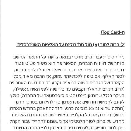
ה-
Top Card
!
2) ברוק לסנר (א) מול סת' רולינס על האליפות האוניברסלית:
מה הסיפור:
עבור קרב מרכזי במאניה, ועוד על התואר הנחשב
ביותר של דוויזיית הגברים, הסיפור פה הוא סיפור פשוט ונטול
דרמה. סת' רולינס ניצח את קרב הרויאל ראמבל וילחם בברוק
לסנר האלוף. אם טיפה ללכת יותר עמוק, אז הרבה מאוד מכל
הקארד של הגברים השנה במאניה נקבע רק בחודשים האחרונים
(לרוב הקרבות האלה נקבעים עד כדי שנה לפני האירוע אפילו),
בעיקר בגלל שרומאן ריינס (הטופ סופרסטאר של החברה) נאלץ
לעזוב לחמישה חודשים את הארגון כדי להילחם בסרטן הדם
(מחלה שהוא נמצא בנסיגה כרגע וחזר להתאבק בחודש האחרון
ממש). זה זרק את כל הקלפים באוויר ושם את חגורת האליפות
מחדש על ברוק לסנר הלגיטימי אך משעמם להחריד עבור הקהל,
שכן לסנר מופיע רק לעיתים נדירות בארגון (לפי החוזה המיוחד