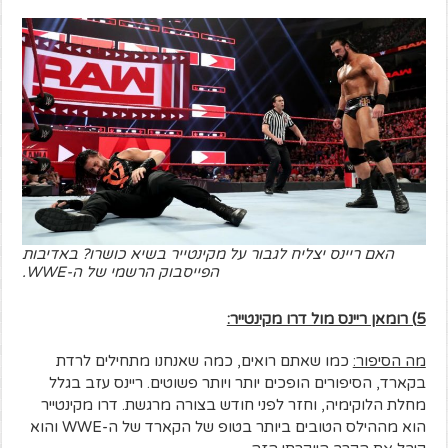
האם ריינס יצליח לגבור על מקינטייר בשיא כושרו? באדיבות
הפייסבוק הרשמי של ה-WWE.
5) רומאן ריינס מול דרו מקינטייר:
מה הסיפור:
כמו שאתם רואים, כמה שאנחנו מתחילים לרדת
בקארד, הסיפורים הופכים יותר ויותר פשוטים. ריינס עזב בגלל
מחלת הלוקימיה, וחזר לפני חודש בצורה מרגשת. דרו מקינטייר
הוא מההילס הטובים ביותר בטופ של הקארד של ה-WWE והוא