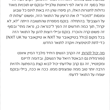
נפל בסוף. זה נראה לפי ראיונות שלביילי ובנקס יש תוכניות מאוד
גדולות לחגורות האלו, הן סיפרו שהן היו באות לוינס כל שבוע
ומנסות "למכור" לו את הרעיון של התואר הזה, ופשוט "עולות לו
על העצבים". בהתחלה בנקס מספרת שהתשובה הייתה "לא, לא
יקרה", תוך כמה חודשים זה הפך ל"כנראה כן, נראה מתי" ובסוף
זה פשוט קרה והוכרז. בנקס וביילי רוצות להגן על התואר הזה
בכל מקום (כולל בטייקאובר של NXT או טייקאובר של NXT UK)
כדי לתת לגיטימציה ויוקרה לתואר החדש.
מה יכול לקרות:
זה הקרב הנשים היחיד מלבד המיין איוונט
(ופורמלית גם הבאטל רויאל של הנשים), ובדומה לריינס
ומקינטייר, זה גם קרב שלדעתי יכול לבוא קצת בהפתעה ולהיות
הרבה יותר טוב ממה שמצפים ממנו. ככה או ככה, ביילי ובנקס
ישמרו על התואר לדעתי.