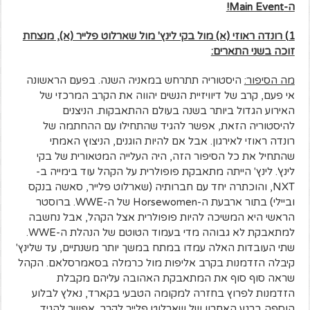
ה-
Main Event
!
1) רונדה ראוזי (א) מול בקי לינץ' מול שארלוט פלייר (א), מנצחת
זוכה בשני התארים:
מה הסיפור:
היסטוריה תתרחש במאניה השנה. בפעם הראשונה
אי פעם, קרב של דיוויזיית הנשים יהווה את הקרב המרכזי של
האירוע הגדול ביותר בשנה בעולם ההתאבקות. הניצנים
להיסטוריה הזאת, אפשר להגיד שהתחילו עם ההחתמה של
רונדה ראוזי לאירגון. אבל אם להיות הוגנים, הניצוץ האמתי
שהתחיל את כל הסיפור הזה, היה העלייה המטאורית של בקי
לינץ'. לינץ' הייתה מתאבקת פופולרית על הקהל עוד בימייה ב-
NXT, והוכתרה יחד עם חברותיה (שארלוט פלייר, סאשה בנקס
וביילי) בתור ארבעת ה-Horsewomen של ה-WWE. ברוסטר
הראשי היא המשיכה להיות פופולרית אצל הקהל, אבל נחשבה
למתאבקת לא גבוהה מדי בעמוד הטוטם של הנהלת ה-WWE.
שתי העובדות האלה עמדו במתח במשך יותר משנתיים, עד שלינץ'
קיבלה הזדמנות בקרב אליפות מול כרמלה בסאמרסלאם. הקהל
שראה סוף סוף את המתאבקת האהובה עליהם מקבלת
הזדמנות לפרוץ בחזרה למקומה הטבעי בקארד, נאלץ לבלוע
הוספה ברגע האחרון של שארלוט פלייר לקרב. אפשר להגיד