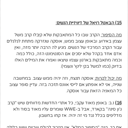
15) הבאטל רויאל של דיוויזיית הנשים:
מה הסיפור:
הקרב שבו כל המתאבקות שלא קיבלו קרב משל
עצמן באירוע. ובאופן עצוב ממש, אוסקה שנזרקה מתחת לגלגלים
עבור הקרב המרכזי של הנשים. מגיע לה הרבה יותר מזה, ואין
אדם אחד בקהל שלא יסכים אם הסנטימנט הזה, כולל כמה
וכמה מתאבקות בארגון עצמו שיצאו ואמרו את המילים האלו
בדיוק (כמו למשל בקי לינץ' ונעומי).
מה יכול לקרות:
אוסקה תנצח, וזה יהיה ממש עצוב. במחשבה
שנייה, אני לא אופתע אם לייסי אוונס תזכה בזה. עדיין סופר עצוב
כל המאניה הזאת עבור אוסקה.
16)
נ.ב: באופן מאוד עקבי, כל אתרי החדשות מדווחים שיש "קרב
ג'ון סינה" בקארד, אבל ב-WWE שומרים עליו מאוד בסוד ולא
מדליפים בכלל נגד מי זה יהיה. אז קחו בחשבון.
אם כך, הנה "הסיפור המלא". אני מזכיר לכולם שביום שישי בלילה