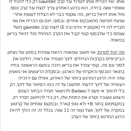
אותו. ואז הכריח אותו לשרוד עוד קרב Gauntlet רק כדי להגיד לו
שאחרי שעה בזירה, הוא ברגע האחרון צריך לנצח עוד קרב נוסף,
מול אותו דניאל בריאן, מה שקופי כבר לא הצליח לעשות אחרי
שניצח חמישה מתאבקים אחרים. ובסוף, וינס גם הכריח את שני
חברייו לניו דיי (אקסבייר וודס וביג E) לנצח קרב gauntlet משל
עצמם כדי שלבסוף קופי יקבל את הקרב המיוחל מול דניאל בריאן
במאניה.
מה יכול לקרות:
אני חושב שמאניה הזאת עומדת בסימן של ניצחון
הבייביפייס בקרבות הגדולים. לינץ' תצמיד את ראוזי, רולינס את
לסנר וגם פה, קופי יצמיד את בריאן ויזכה בפעם הראשונה בחייו
בתואר הנכסף והיוקרתי של הארגון. ובסקלת הריגושים אני מאמין
שזה יהיה הרגע המרגש ביותר של האירוע, אפילו עם הזכייה
הצפוייה של לינץ' לדעתי. תחשבו על זה כמו הסיפור של לינץ', רק
בלי להפוך אי פעם ל-Badass ולהישאר תמיד הבחור הצנום
והצנוע שעובד וקורע את התחת שלו, רק כדי להיחשב תמיד רק
במקסימום בתור B+ ולא טופ קארד; ובמקום שנתיים של קרטוע
במקרה של לינץ', אצל קופי זה 11 שנה. בגלל זה זה הולך להיות
הרגע המרגש ביותר של הערב.