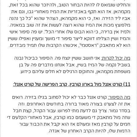
והחליט שנמאס לו להיות הבחור הטוב, ולהיזכר שהוא בכל זאת,
מקמהאן. אז הוא תקף באכזריות את המיז מאחורי גבו, וגם את
אביו ליד הזירה. ואז, כי הוא מקמהאן, הצהיר שהוא "כל כך נהנה
מלפוצץ מכות את המיז שהוא רוצה לעשות את זה שוב במאניה.
ולמיז אין ברירה, כי הוא הבוס שלו אחרי הכל". יש פה סיפור אישי
והמיז ושיין הצליחו דווקא לייצר סיפור די מושך ומעניין ואפילו ששיין
הוא לא מתאבק "ראסטמי", איכשהו הקרבות שלו תמיד מבדרים.
מה יכול לקרות:
אני חושב ששיין ינצח פה. הסיפור כביכול נבנה
בשביל נקמה של המיז בשיין, אבל אנחנו מדברים פה על בן
משפחת מקמהאן, והחוקים הרגילים לא חלים עליהם כידוע.
11) קורט אנגל מול בארון קורבין, קרב הפרישה של קורט אנגל:
מה הסיפור:
קורט אנגל כבר לא יכול לסחוב בגילו בזירה. רואים
את זה לצערנו בצורה מאוד ברורה בחודשים האחרונים. וזה
בסדר גמור. צריך גם לדעת מתי לפרוש. עבור הקהל, קצת חבל
שזה מול מתאבק די משעמם כמו קורבין, אבל מאחורי הקלעים די
חמים על קורבין מאז ומעולם אז הוא יקבל את הכבוד עבור
הדמות שלו, להיות הקרב האחרון של אגדה.