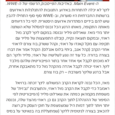
ה-Main Event. באדיבות הפייסבוק הרשמי של ה-WWE.
לינץ' לא יכלה להתחרות באירוע. התגובות להתגלגלות האירועים
ברשתות החברתיות היו סוערות, וב-WWE סוף סוף התחילו להבין
שיש להם בידיים הסתדרות אירועים היסטורית. לפי כל הדיווחים
מאותה התקופה, מאותו הרגע הכל נכנס למסלול שלא השתנה
יותר מדי מאז. שארלוט פלייר נכנסה במקום לינץ' לקרב מול
ראוזי, ובמקום תוצאה נקייה, קיבלנו התפוצצות של פלייר עם
תקיפה עם מקל קאנדו על ראוזי, וקהל ששרק בוז צורם לראוזי
אחרי הקרב (קהל אגב, ביתי! בלוס אנג'לס). הקהל אמר את דברו
בצורה ברורה. כל עוד זה נוגע לשלישיה של ראוזי, פלייר ולינץ': הם
לא מוכנים לקבל אף אחד אחר בתור הפייבוריטית שלהם מלבד
לינץ'. ראוזי יכולה לקבל אהדה מהקהל מול כל מתאבקת אחרת,
אבל ברגע שלינץ' מעורבת – רק בוז צורם.
מאז, הכל נבנה לקראת הקרב המשולש. לינץ' זכתה ברויאל
ראמבל כדי לקבל את הקרב מול ראוזי, והתערבות "נבזית" של
משפחת מקמהאן כפתה את שארלוט פלייר (הפייבוריטית לפי
הסיפור של ההנהלה) לתוך הקרב גם כן. ראוזי מהצד שלה, נכנסה
יותר ויותר לתוך דמות היל שמצפצפת על חוקי העסק ורק רוצה
להכאיב בצורה לגיטימית ללינץ' (שמתעללת בה בטוויטר על בסיס