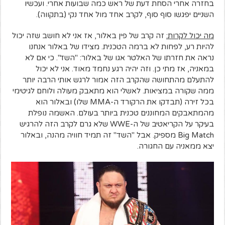
בחזרה אחרי הסחת דעת של ראש כמה שבועות אחרי. ועכשיו
השניים יפגשו סוף סוף, לקרב אחד מול אחד נקי (בתקווה).
מה יכול לקרות:
זה קרב של פין באלור, אז אני לא חושב שזה יכול
להיות רע, לפחות לא ברמה הטכנית. מצידו של באלור אנחנו
נראה את חזרתו של האלטר אגו של באלור: "השד". כי אם לא
במאניה, אז מתי כן. וזה יהיה רגע נחמד מאוד. אני לא יכול
להתעלם מהתחושה שהקרב הזה אמור לרגש אותי הרבה יותר
ממה שקורה במציאות. לאשלי הוא מתאבק מעולה ולוחם לגיטימי
בכל זירה (תבדקו את הרקורד ה-MMA שלו) ובאלור הוא
מהמתאבקים המחוננים טכנית ביותר בעולם. האשמה נופלת
בעיקר על הקריאטיב של ה-WWE שלא גרם לקרב הזה להרגיש
Big Match מספיק. אבל "השד" זה תמיד חוויה מהנה, ובאלור
יצא ממאניה עם החגורה.