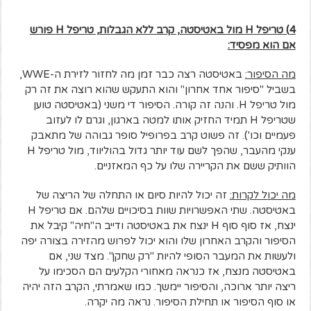
4) טריפל
H
מול באטיסטה, קרב ללא הגבלות, טריפל
H
פורש
אם הוא מפסיד:
מה הסיפור:
באטיסטה רצה כבר זמן מה לחזור לזירת ה-WWE,
בשביל "סיפור אחד אחרון" והוא התעקש שהוא רוצה את זה רק
מול טריפל H. והנה זה קורה. הסיפור די משני (באטיסטה טוען
שטריפל H תמיד החזיק אותו למטה בארגון, וגרם לו לעזוב
פעמיים וכו'). זה פשוט קרב בפרופיל סופר גבוהה של מתאבק
ענקי מהעבר, שהפך לשם עוד יותר גדול בהוליווד, מול טריפל H
הוותיק ששם את הקריירה שלו על כף המאזניים.
מה יכול לקרות:
זה יכול להיות סיום או התחלה של הריצה של
באטיסטה. שתי האפשרויות שוות בסיכויים שלהם. אם טריפל H
ינצח, אז סוף סוף H ינצח את באטיסטה ודייב ה"חיה" קיבל את
הסיפור והקרב האחרון שלו והוא יכול לפרוש מהזירה בצורה יפה
ולעשות את המעבר הסופי להיות "רק שחקן". מצד שני, אם
באטיסטה מנצח, אז כנראה מאחורי הקלעים הם הסכימו על
ריצה יותר ארוכה, והסיפור יימשך. כמו שאמרתי, הקרב הזה יהיה
או סוף הסיפור או תחילת הסיפור. נראה מה יקרה.