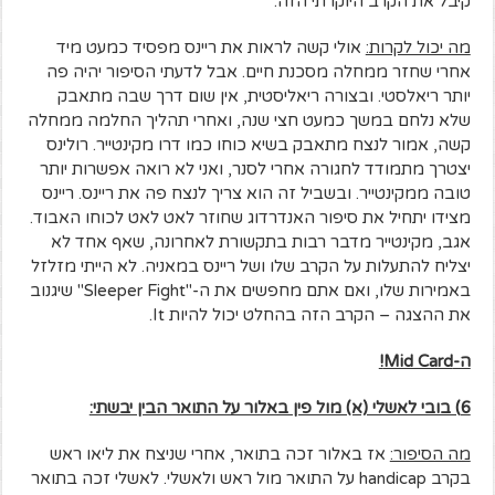
קיבל את הקרב היוקרתי הזה.
מה יכול לקרות:
אולי קשה לראות את ריינס מפסיד כמעט מיד
אחרי שחזר ממחלה מסכנת חיים. אבל לדעתי הסיפור יהיה פה
יותר ריאלסטי. ובצורה ריאליסטית, אין שום דרך שבה מתאבק
שלא נלחם במשך כמעט חצי שנה, ואחרי תהליך החלמה ממחלה
קשה, אמור לנצח מתאבק בשיא כוחו כמו דרו מקינטייר. רולינס
יצטרך מתמודד לחגורה אחרי לסנר, ואני לא רואה אפשרות יותר
טובה ממקינטייר. ובשביל זה הוא צריך לנצח פה את ריינס. ריינס
מצידו יתחיל את סיפור האנדרדוג שחוזר לאט לאט לכוחו האבוד.
אגב, מקינטייר מדבר רבות בתקשורת לאחרונה, שאף אחד לא
יצליח להתעלות על הקרב שלו ושל ריינס במאניה. לא הייתי מזלזל
באמירות שלו, ואם אתם מחפשים את ה-"Sleeper Fight" שיגנוב
את ההצגה – הקרב הזה בהחלט יכול להיות It.
ה-
Mid Card
!
6) בובי לאשלי (א) מול פין באלור על התואר הבין יבשתי:
מה הסיפור:
אז באלור זכה בתואר, אחרי שניצח את ליאו ראש
בקרב handicap על התואר מול ראש ולאשלי. לאשלי זכה בתואר