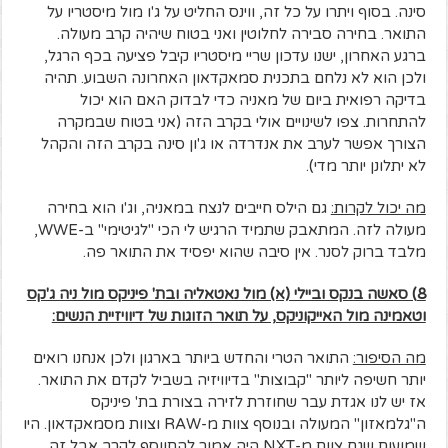
סינה. בסוף ויתרו על כל זה, ווינס החליט על ג'ו מול מיסטריו על
התואר. בחירה סבירה לחלוטין ואני בטוח שיהיה קרב מעולה.
ברגע האחרון, ישנו עדכון שריי מיסטריו קיבל פציעה בכף הרגל,
ולכן הוא לא נלחם בתכנית סמאקדאון האחרונה השבוע. תהיה
בדיקה רפואית ביום של מאניה כדי לבדוק האם הוא יכול
להתחרות. צפו לשינויים אולי בקרב הזה (אני בטוח שבמקרה
הצורך אפשר לערב את אנדרדה או ג'ון סינה בקרב הזה והקהל
לא יתלונן יותר מדי).
מה יכול לקרות:
גם הילס חייבים לנצח במאניה, וג'ו הוא בחירה
מעולה לזה. המתאבק שתמיד הרגיש לי הכי "לגיטימי" ב-WWE,
מלבד ברוק לסנר. אין סיבה שהוא יפסיד את התואר פה.
8) סאשה בנקס וביילי (א) מול נאטאליה ובת' פיניקס מול ניה ג'קס
וטאמינה מול האייקוניקס, על תואר הזוגות של דיוויזיית הנשים:
מה הסיפור:
התואר הטרי והחדש ביותר בארגון ולכן אנחנו רואים
יותר חשיפה ליותר "קבוצות" בדיוויזיה בשביל לקדם את התואר.
אז יש לנו אגדת עבר שחוזרת לזירה בצורת בת' פיניקס
ה"גלמאזון" המעולה ובנוסף צוות מ-RAW וצוות מסמאקדאון. היו
שמועות שגם צוות מ-NXT היה אמור להתווסף לקרב אבל זה