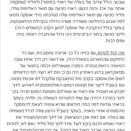
שבועי, כולל עירוב של בעלה של ראוזי בסיפור) ולפלייר (שתקפה
אותה עוד אז). והנה הגענו: ראוזי מגיעה עם תואר האליפות שלה,
פלייר מגיעה עם תואר האליפות שלה (שזכתה מידי אוסקה ממש
לפני שבוע בהחלטה שעוררה סערה גדולה בקהילת ההתאבקות,
בעיקר בגלל ההקרבה של אוסקה למען הקרב המשולש הזה)
ולינץ' מגיעה בתור הבייביפייס הכי גדול שהחברה ראתה מזה
שנים רבות.
מה יכול לקרות:
עם בנייה כל כך ארוכה ומסובכת, ועם כל
החלקים שהתארגנו בפאזל הזה, אני רואה רק דרך אחת שבה
המאניה הזאת נגמרת. הסיבה ששארלוט זכתה בתואר של
סמאקדאון ברגע האחרון היה גם כי וינס לא רוצה לפי הדיווחים
לשים את אוסקה בקרב מול מתאבקת שלקהל לא אכפת ממנה,
וגם בשביל לייצר את תמונת הסיום האולטימטיבית לאירוע. לינץ'
תכניע או תצמיד את ראוזי או שארלוט ותמונת הסיום תהיה בקי
לינץ' במרכז הזירה עם שתי החגורות. השאלה מי, תלויה בעיקר
בראוזי שדווח לפני כמה חודשים שהיא צפויה לצאת להפסקה
מהספורט אחרי מאניה, בעיקר בשביל הרצון שלה לגדל משפחה
עם בעלה. אם זאת אכן המציאות, אז לינץ' תכניע/תצמיד את
ראוזי ואנחנו ניכנס בקיץ לעוד פיוד לינץ' מול פלייר. ואם לא, למרות
שזה כנראה יאכזב מאוד את הקהל, אז בקי תכניע/תצמיד את