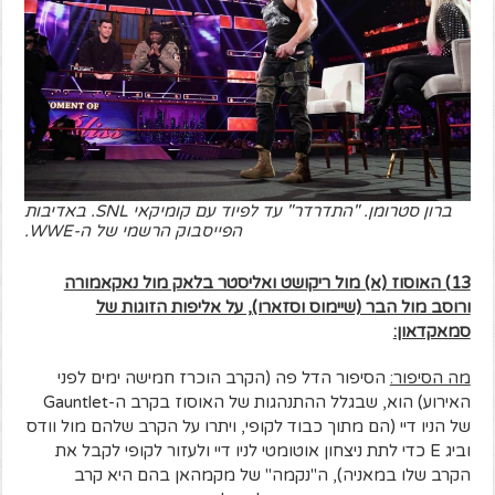
ברון סטרומן. "התדרדר" עד לפיוד עם קומיקאי SNL. באדיבות
הפייסבוק הרשמי של ה-WWE.
13) האוסוז (א) מול ריקושט ואליסטר בלאק מול נאקאמורה
ורוסב מול הבר (שיימוס וסזארו), על אליפות הזוגות של
סמאקדאון:
מה הסיפור:
הסיפור הדל פה (הקרב הוכרז חמישה ימים לפני
האירוע) הוא, שבגלל ההתנהגות של האוסוז בקרב ה-Gauntlet
של הניו דיי (הם מתוך כבוד לקופי, ויתרו על הקרב שלהם מול וודס
וביג E כדי לתת ניצחון אוטומטי לניו דיי ולעזור לקופי לקבל את
הקרב שלו במאניה), ה"נקמה" של מקמהאן בהם היא קרב