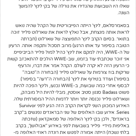
שאלו היו השבועות שהגדירו את גורלה של בקי לינץ' להמשך
השנה.
בסאמרסלאם, לינץ' הייתה הפייבוריטית של הקהל שהיה נואש
לראות אותה מנצחת, אבל נאלץ לראות את שארלוט פלייר זוכה
בתואר. בסיום הקרב לינץ' התפוצצה של שארלוט (חברתה
הטובה בסיפור עד אותו הרגע) מרוב תסכול ותקפה אותה. הרעיון
של ה-WWE, היה למקם את לינץ' כהיל למול פלייר הבייביפייס.
אני זוכר שכתבתי עוד בזמנו, שב-WWE הולכים להתאכזב קשות
כי הרעיון הזה לא יקרה לעולם. הקהל אמר את דברו, והרעיף
שריקות בוז צורמות על שארלוט פלייר (הבחורה ה"טובה"
בסיפור) ועודד בטירוף את לינץ' (הבחורה ה"רעה" בסיפור).
לבסוף אחרי כמה שבועות, ב-WWE נכנעו, ולינץ' הפכה להיות
פשוט Badass סגנון סטיב אוסטין, מבלי להיות היל מובהק,
ושארלוט פלייר נכנסה יותר ויותר לדמות ההיל המסורתית שלה.
האירוע המכונן השני לקראת הקרב הזה הגיע לפני Survivor
Series. אירוע שבו האלופים של שני הבראנדים נפגשים ב"קרב
בראנדים", ולכן בקי לינץ' האלופה של סמאקדאון (שזכתה
באליפות מידיי פלייר בשבועות לפני באירוע "אבולושן", בקרב
בלתי נשכח) הייתה אמורה לפגוש את רונדה ראוזי האלופה מ-