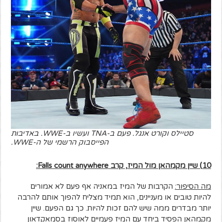
סטיילס וקורט אנגל. פעם ב-TNA ועשיו ב-WWE. באדיבות
הפייסבוק הרשמי של ה-WWE.
10) שיין מקמהאן מול המיז, קרב
Falls count anywhere
:
מה הסיפור:
הקרבות של המיז במאניה אף פעם לא אמורים
להיות טובים או מעניינים, הוא תמיד מצליח להפוך אותם להרבה
יותר מבדרים ממה שיש להם זכות להיות. כך גם הפעם. שיין
מקמהאן הפסיד ביחד עם המיז פעמיים לאוסוז בסמאקדאון