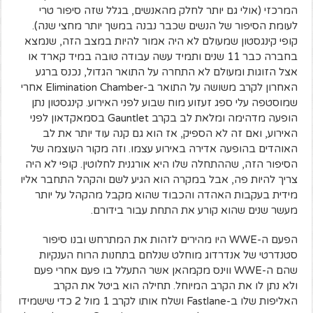
המרכזי (אולי גם יותר לחלק מהאנשים, בגלל שזה סיפור טרי
לעומת הסיפור של הנשים שכבר נבנה במשך יותר מחצי שנה).
קופי קינגסטון שמעולם לא היה אמור להיות במצב הזה, שנמצא
בחברה כבר 11 שנים ותמיד עשה עבודה טובה במיד קארד או
אצל הזוגות ומעולם לא התחרה על התואר הגדול, נכנס ברגע
האחרון לקרב משושה על התואר ב-Elimination Chamber אחרי
שמוסטפה עלי ספג זעזוע מוח שבוע לפני האירוע. קינגסטון נתן
הופעה מדהימה ומלאת לב בקרב Gauntlet בסמאקדאון לפני
האירוע, ואם זה לא הספיק, אז הוא גם קנה עוד יותר את לב
האוהדים בהופעה אדירה באירוע עצמו. וזה מקור העוצמה של
הסיפור הזה, שההתחלה שלו היא אורגנית לחלוטין. קופי לא היה
צריך להיות פה, אבל במקרה הוא הגיע לשם והקהל התחבר אליו
מידית בעקבות האהדה והכבוד שהוא מקבל מהקהל על יותר
מעשר שנים שהוא קורע את התחת עבור בידורם.
הפעם ה-WWE היו מהירים לזהות את המתרחש ובנו סיפור
סטנדרטי של אנדרדוג מוחלט שנלחם בתחנות הרוח הענקיות
שהם ה-WWE ווינס מקמהאן אשר התעלל בו פעם אחרי פעם
ולא נתן לו את הקרב המיוחל. תחילה הוא ביטל את הקרב
האליפות שלו ב-Fastlane ושלח אותו לקרב 1 מול 2 כדי שישמידו