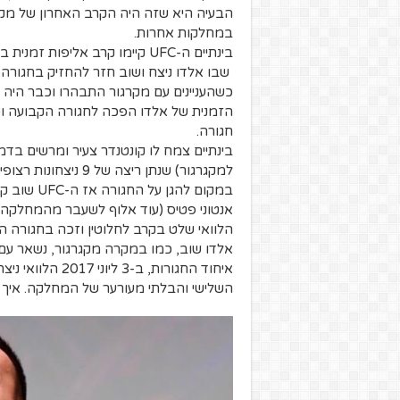
הבעיה היא שזה היה הקרב האחרון של מק
במחלקות אחרות.
בינתיים ה-UFC קיימו קרב אליפ
שבו אלדו ניצח ושוב חזר להחזיק בחגורה.
כשהעניינים עם מקרגור התבהרו וכבר היה 
הזמנית של אלדו הפכה לחגורה הקבועה וכ
חגורה.
בינתיים צמח לו קונטנדר צעיר ומרשים בד
למקגרגור) שנתן ריצה
במקום להגן
אנטוני פטיס (עוד אלוף לשעבר מהמחלקה 
הלוואי שלט בקרב לחלוטין וזכה בחגורה הז
אלדו שוב, כמו במקרה מקגרגור, נשאר עם 
איחוד החגורות, ב
השלישי והבלתי מעורער של המחלקה. איך