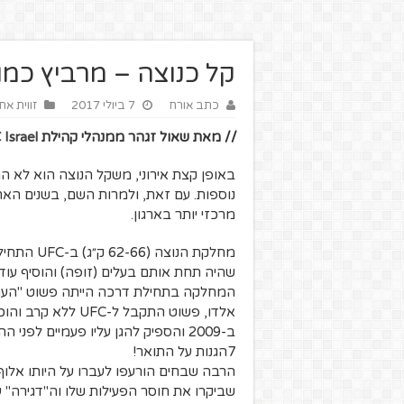
קל כנוצה – מרביץ כמו
כתב אורח
7 ביולי 2017
זווית א
// מאת שאול זגהר ממנהלי קהילת
Israel
נוספות. עם זאת, ולמרות השם, בשנים ה
מרכזי יותר בארגון.
שהיה תחת אותם בעלים (זופה) והוסיף עוד 2 מחלקות קלות לארגון (נוצה ותרנגול)
אלדו, פשוט התקבל ל-UFC ללא קרב והוכר כאלוף הרשמי של הארגון.
7הגנות על התואר!
הרבה שבחים הורעפו לעברו על היותו אלוף 
שביקרו את חוסר הפעילות שלו וה"דגירה" ע