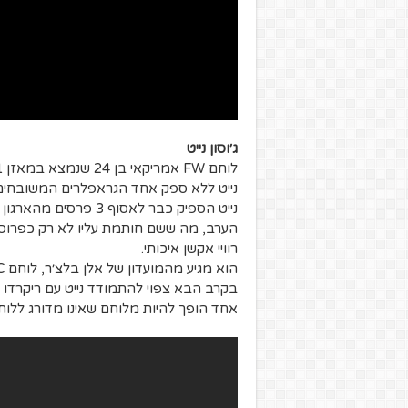
ג׳וסון נייט
לוחם FW אמריקאי בן 24 שנמצא במאזן 4-1 ב-UFC.
נייט ללא ספק אחד הגראפלרים המשובחים בא
נייט הספיק כבר לאסוף
הערב, מה ששם חותמת עליו לא רק כפרוספ
רוויי אקשן איכותי.
הוא מגיע מהמועדון של אלן בלצ׳ר, לוחם UFC לשעבר, שלם ואינטילגנטי שאני מאוד מעריך.
אחד הופך להיות מלוחם שאינו מדורג ללוח