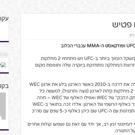
עקו
 פטיש
חרת
UFC 
ופודקאסט ה-MMA
עכברי הכלוב
באופן קצת אירוני, משקל הנוצה הוא לא המשקל הנמוך ביותר ב-UFC ויש מתחתיו 2 מחלקות
אחרונות המחלקה מתחזקת ביוקרה שלה ותופסת מקום
מחלקת הנוצה (62-66 ק״ג) ב-UFC התחילה את דרכה ב-2010 כאשר הארגון בלע את ארגון WEC
בקט
.
למעשה כל
המחלקה בתחילת דרכה הייתה פשוט "העתק הדבק" של WEC ואפילו האלוף של WEC – חוזה
אלדו זכה בתואר ב-WEC
ב-2009 והספיק להגן עליו פעמיים לפני ההתמזגות עם ה-UFC שם כיהן כאלוף כ-5 שנים עם סה״כ
דומיננטי זמן רב, אך יחד עם זאת גם נשמעו קולות אחרים
ל החגורה.