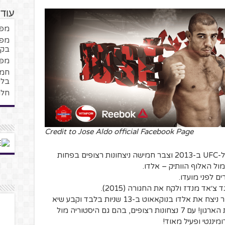
עוד
מפנ
מפנ
בקב
מפנ
בלי
חלו
Credit to Jose Aldo official Facebook Page
קונור מקגרגור (שמעתם עליו לא?) הצטרף ל-UFC ב-2013 וצבר חמישה ניצחונות רצופים בפחות
ל האלוף הוותיק – אלדו.
ם לפני מועדו.
׳אד מנדז ולקח את החגורה (2015).
בקרב איחוד החגורות באותה השנה מקרגור ניצח את אלדו בנוקאאוט ב-13 שניות בלבד וקבע שיא
חדש לקרב האליפות הקצר ביותר בתולדות הארגון! עם 7 נצחונות רצופים, בהם גם היסטוריה מול
יננטי ופעיל מאוד!