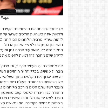
k Page
אז אחרי שסיכמנו את ההיסטוריה הקצרה 
ולראות איזה כישרונות הולכים לערער על הא
לזהות שעדיין מרבית הלוחמים הם לוחמי WEC לשעבר.
מהארגון הקטן שנבלע ע״י הארגון הגדול.
המצב הזה לא יישאר עוד הרבה זמן ומעבר 
לדירוג שרק מחכה להזדמנות לתפוס את מק
אם מסתכלים על העתיד הקרוב, אז פרנקי 
מבחן לא פשוט בכלל. זה יהיה הניסיון השלישי של אד
זה שוב יטרוף את הקלפים בתוך השלישייה ש
אלו השלושה הכי טובים בעולם כיום במשקל
מעבר לשלושתם הטופ מורכב מלוחמים טובי
החגורה כמו ריקרדו לאמס, קאב סוואנסון וצ׳א
ביכולות מבחינת הקריירה, הם נמצאים בצד