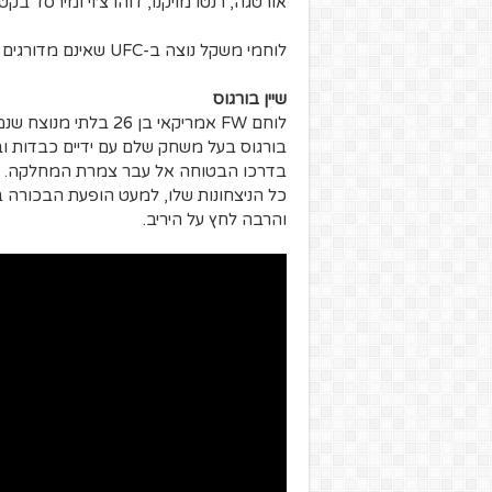
אורטגה, רנטו מויקנו, דוהו צ׳וי ומירסד בקטי
לוחמי משקל נוצה ב-UFC שאינם מדורגים ובעלי פוטנציאל גבוה בעיני הם:
שיין בורגוס
לוחם FW אמריקאי בן 26 בלתי מנוצח שנמצא במאזן 2-0 ב-UFC.
בורגוס בעל משחק שלם עם ידיים כבדות וברכ
בדרכו הבטוחה אל עבר צמרת המחלקה.
והרבה לחץ על היריב.