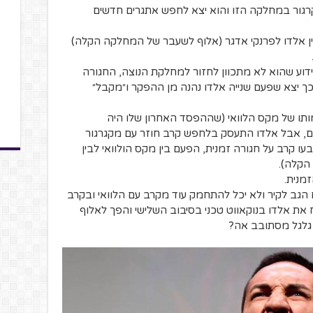
רגור במחלקה הזו והוא יצא לחפש אתגרים חדשים
ות זמנית בין אלדו לפרנקי אדגר (אלוף לשעבר של המחלקה הקלה)
ידוע שהוא לא מתכוון לחזור למחלקת הנוצה, החגורה
ך יצא שפעם שנייה אלדו נהנה מן ההפקר ו״מקבל״
מותו של מקס הלוואי (שההפסד האחרון שלו היה
 של 9 ניצחונות רצופים, אבל אלדו התעסק בלחפש קרב חוזר עם מקגרגור
 על החגורה אז ה-UFC שוב קבעו קרב על חגורה זמנית, הפעם בין מקס הולוואי לבין
הקלה).
מנית.
הגב לקיר ולא יכל להתחמק עוד מקרב עם הלוואי ובקרב
-3 ליוני 2017 הלוואי ניצח את אלדו בנוקאווט טכני בסיבוב השלישי והפך לאלוף
 גלגל מסתובב אה?