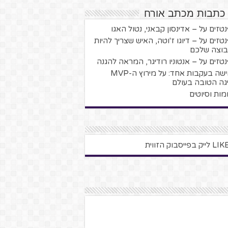
 כתבות מכתב אורח
טזים על – אדינסון קבאני, נטול האגו
טזים על – דיוגו ז'וטה, האיש שצריך להיות
וצה שלכם
טזים על – אנטוניו רודיגר, המראה להגנה
חמישה בעקבות אחד: על מירוץ ה-MVP
גה הטובה בעולם
מות וסיוטים