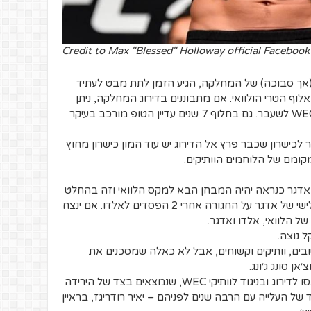
Credit to Max "Blessed" Holloway official Faceboo
(אך סבוכה) של המחלקה, הגיע הזמן לתת מבט לעתיד
לוף הטרי הולוואי.
אם מתבוננים בדירוג המחלקה, ניתן
גם בחלוף 7 שנים עדיין הטופ מורכב בעיקר
לכישרון שכבר פרץ אל הדירוג יש עוד המון כישרון מחוץ
ומם של הלוחמים הוותיקים.
אדגר כנראה יהיה המבחן הבא למקס הלוואי וזה בהחלט
גר על החגורה אחרי 2 הפסדים לאלדו.
אם ינצח
ל הלוואי, אלדו ואדגר.
 נוצה.
ם, וותיקים וקשוחים, אבל לא כאלה שמסכנים את
ן סונג ג׳ונג.
מעבר לאלו יש את הלוחמים הצעירים שנכנסו לדירוג ובניגוד לוותיקי WEC, שנמצאים בצד של הירידה
 של העלייה עם הרבה שנים לפניהם – י
איר רודריגז, בראיין