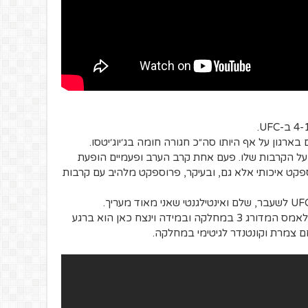
רגון על אף היותו סה״כ חגורה חומה בג׳יוג׳יטסו.
 3 פרסים מהארגון על הקרבות שלו. פעם אחת קרב הערב ופעמיים הופעת
קט איכותי אלא גם, ובעיקר, פרוספקט מלהיב עם קרבות
בקרב הבא צפוי להתמודד נייט עם ריקרדו לאמס המדורג 3 במחלקה ובמידה וינצח כאן הוא ברגע
ם צמרת וקונטנדר לגיטימי במחלקה.