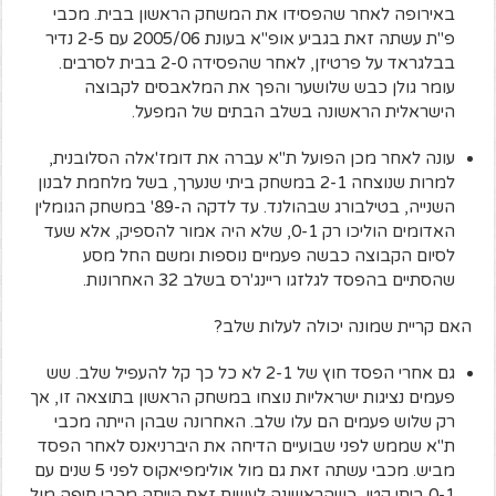
באירופה לאחר שהפסידו את המשחק הראשון בבית. מכבי
פ"ת עשתה זאת בגביע אופ"א בעונת 2005/06 עם 2-5 נדיר
בבלגראד על פרטיזן, לאחר שהפסידה 2-0 בבית לסרבים.
עומר גולן כבש שלושער והפך את המלאבסים לקבוצה
הישראלית הראשונה בשלב הבתים של המפעל.
עונה לאחר מכן הפועל ת"א עברה את דומז'אלה הסלובנית,
למרות שנוצחה 2-1 במשחק ביתי שנערך, בשל מלחמת לבנון
השנייה, בטילבורג שבהולנד. עד לדקה ה-89' במשחק הגומלין
האדומים הוליכו רק 0-1, שלא היה אמור להספיק, אלא שעד
לסיום הקבוצה כבשה פעמיים נוספות ומשם החל מסע
שהסתיים בהפסד לגלזגו ריינג'רס בשלב 32 האחרונות.
האם קריית שמונה יכולה לעלות שלב?
גם אחרי הפסד חוץ של 2-1 לא כל כך קל להעפיל שלב. שש
פעמים נציגות ישראליות נוצחו במשחק הראשון בתוצאה זו, אך
רק שלוש פעמים הם עלו שלב. האחרונה שבהן הייתה מכבי
ת"א שממש לפני שבועיים הדיחה את היברניאנס לאחר הפסד
מביש. מכבי עשתה זאת גם מול אולימפיאקוס לפני 5 שנים עם
0-1 ביתי קטן, כשהראשונה לעשות זאת הייתה מכבי חיפה מול