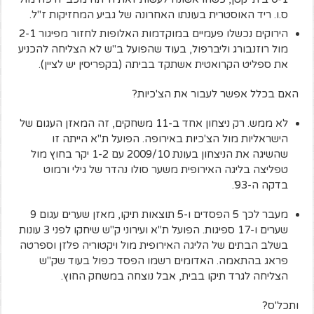
ס.ו. ריד האוסטרית בעונתו האחרונה של גביע המחזיקות ז"ל.
הירוקים נכשלו פעמיים במוקדמות האלופות לחזור מפיגור 2-1
מול רוזנבורג וליברפול, בעוד שהפועל ב"ש לא הצליחה להכניע
את ספליט הקרואטית אשתקד בביתה (בקפריסין יש לציין).
האם בכלל אפשר לעבור את הצ'כיות?
לא ממש. רק ניצחון אחד ב-11 משחקים, זה המאזן העגום של
הישראליות מול הצ'כיות באירופה. הפועל ת"א הייתה זו
שהשיגה את הניצחון בעונת 2009/10 עם 1-2 יקר בחוץ מול
טפליצה בליגה האירופית משער סולו נהדר של גילי ורמוט
בדקה ה-93'.
מעבר לכך 5 הפסדים ו-5 תוצאות תיקו, מאזן שערים עגום 9
שערים ו-17 ספיגות. הפועל ת"א ועירוני ק"ש שיחקו לפני 3 עונות
בשלב הבתים של הליגה האירופית מול ויקטוריה פלזן וספרטה
פראג בהתאמה. האדומים רשמו הפסד כפול בעוד שק"ש
הצליחה לגרד תיקו בבית, אבל נוצחה במשחק החוץ.
ותכל'ס?