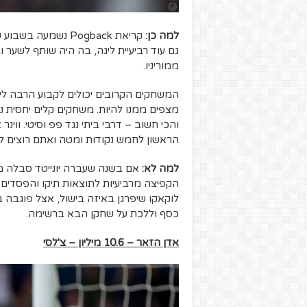
למה כן:
קריאת Pogback נשמע
גם עוד רביעיית ליגה, בה היה שותף לשער ו
ממוריניו.
המשחקים הקרובים יכולים לקבוע הרבה ליו
מצפים ממנו להיות. משחקים קלים יחסית נגי
והכי חשוב – דרבי ביתי נגד פפ וסיטי. וו
הראשון לחמש נקודות ומטה ואתם רוצים ל
למה לא:
אם בשנה שעברה יונייטד סבלה מה
הקפיצה מרביעיות לתוצאות תיקו והפסדים
לוקאקו שיפרגן באיזה בישול, אצל פוגבה 
כסף וללכת על שחקן הבא ברשימה.
אדן הזאר – 10.6 מיליון – צ'לסי