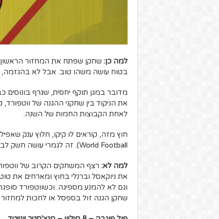
למה כן:
בטוח עושה משהו טוב. אבל לא בהגזמה, מ
לאחת הקבוצות החמות של השנה.
World Football). זה לגמרי עושה חשק לבחור בו.
למה לא:
רצף המשחקים הקרוב של ווטפור
את ניוקאסל וברנלי בחוץ ומארחים את טוטנ
וגם לא להמנע מספיגה. וכשווטפורד סופגת
שחקן הגנה זול בספסל או לחכות למחזור ה-17, משם הלו"ז כבר נהיה נוח י
פול פוגבה – 8 מיליון – מנצ'סטר יונייטד