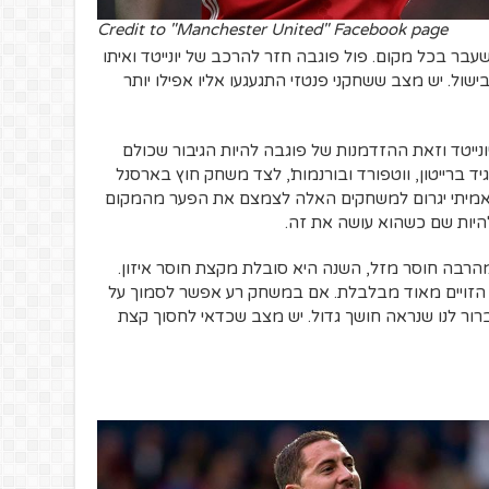
Credit to "Manchester United" Facebook page
ה בשבוע שעבר בכל מקום. פול פוגבה חזר להרכב של יונייטד ואיתו
בישול. יש מצב ששחקני פנטזי התגעגעו אליו אפילו יותר
נייטד וזאת ההזדמנות של פוגבה להיות הגיבור שכולם
ד ברייטון, ווטפורד ובורנמות', לצד משחק חוץ בארסנל
ינר אמיתי יגרום למשחקים האלה לצמצם את הפער מהמקום
היות שם כשהוא עושה את זה.
רבה חוסר מזל, השנה היא סובלת מקצת חוסר איזון.
 הזויים מאוד מבלבלת. אם במשחק רע אפשר לסמוך על
ברור לנו שנראה חושך גדול. יש מצב שכדאי לחסוך קצת