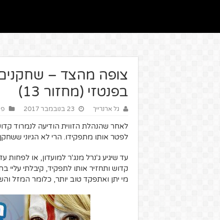
צופה מהצד – שחקנים
בפנטזי (מחזור 13)
גל ארנרייך
23 בנובמבר 2017
פנ
לאחר שהנהלת הזווית הודיעה לנמרוד קדוש
לפטר אותו מתפקידו. הרי לא הגיוני ששחקן
עד שיגיע ג'נרל מנג'ר למועדון, או לפחות
קדוש ותחזיר אותו לתפקיד, קיבלתי עליי ב
מי יתן ואתפקד טוב יותר, כלומר המזל והשח