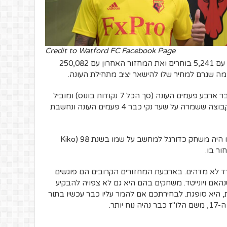
Credit to Watford FC Facebook Page
שחקן שפתח את המחזור הראשון עם 5,241 בוחרים ואת המחזור האחרון עם 250,082
ה שגרם למחיר שלו להישאר יציב מתחילת העונה.
מדובר במגן תוקף יחסית, שגרף בונוסים כבר ארבע פעמים העונה (סך הכל 7 נקודות בונוס) ומוביל
את הניקוד בין שחקני ההגנה של ווטפורד, קבוצה ששמרה על שער נקי כבר 4 פעמים העונה ונחשבת
חוץ מזה, קוראים לו קיקו, חלוץ ענק שאפילו היה משחק כדורגל למחשב על שמו בשנת 98 (Kiko
ד לא מדהים. בארבעת המחזורים הקרובים הם פוגשים
האם ויונייטד. משחקים בהם היא גם לא צפויה להבקיע
, היא סופגת. לבחירתכם אם להמר עליו כבר עכשיו בתור
ותר.