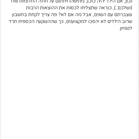
נכון, אם הילד יהיה כוכב מתישהו ויחתום על חוזה החלומות שלו
(ושלכם..), כנראה שתצליחו לכסות את ההוצאות הרבות
שצברתם עם השנים, אבל מה אם לא? פה צריך לקחת בחשבון
שרוב הילדים לא יהפכו למקצוענים, כך שההשקעה הכספית תרד
לטמיון.