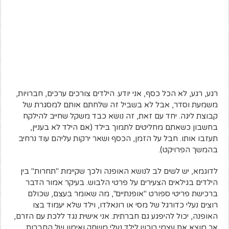
רגע, רגע, לא הכל כסף, אני יודע. הילדים צורכים ערכים, חברויות,
משמעת וסדר, אבל לא בשביל זה שלחתם אותם למסגרת של
קבוצת ליגה. יחד עם זאת, זה נושא כבד משקל שחייב להילקח
בחשבון כשאתם מחליטים לתמוך בילד (אם הילד לא בעניין,
תעזבו אותו. חבל על הזמן, הכסף ושאר ירקות עליהם עוד נרחיב
בהמשך הפרויקט).
לדוגמא, יש לשים לב לנושא האופנה ולכך שקיימת "תחרות" בין
הילדים בגילאים הצעירים על פרטי הלבוש. בעיקר אמור הדבר
ברכישת פריטי ספורט "אופנתיים", מה שאומר בעצם, שכולם
רוצים נעלי כדורגל של מסי או רונאלדו, וילד שלא יעמוד בצו
האופנה, יכול להיפגע גם חברתית. אני אישית נגד ללכת עם הזרם,
אך מוצא את עצמי רוכש לילד נעלי משחק ואימון של החברות