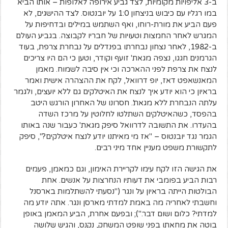
ב-3 אליפויות מקומיות, לצד גביע אירופה לאלופות – אותו הביא
במו רגליו עם כיבוש בניצחון 1:0 על יובנטוס. לצד ההישגים, לא
פעם הביע את מורת-רוחו, ואף השתמש במילים ובדחיפות על
המגרש לאחר החמצות וטעויות של חבריו לקבוצה. בגביע העולם
ב-1982, לאחר נצחון נבחרתו בפנדלים על נבחרת צרפת, בעוד
הגרמנים חגגו, נצפה מגאת' זועף וקודר, וטען כי הם היו צריכים
לנצח את צרפת לפני ההארכה וכי אין סיבה לשמוח. מאמן
המאנשאפט דאז, יופ דרוואל, לקח את ההצהרה אישית ואמר
בראיון כי הוא יודע איך לנצח את האיטלקים גם ללא יועצים, ולגמר
עלתה הנבחרת ללא מגאת'. חסרונו של האחרון הורגש היטב
בהפסד, כשהאיטלקים השתלטו לחלוטין על מרכז השדה
בהעדרו. את התשובה לדרוואל סיפק מגאת' כעבור שנה באותו
הגמר נגד יובנטוס – "אז מי מאיתנו יודע לנצח איטלקים?", סיפק
לתקשורת משפט מעניין אחד מיני רבים.
את הגישה הזו לקח עימו לקריירת האימון, וגם כמאמן, פעמים
רבות הביע בפומבי את דעותיו הנחרצות על אנשים. אחת
הבולטות הייתה בראיון על ונגר ("נסעתי להשתלמות בארסנל
וחשבתי לאחריה מה באמת למדתי מארסן ונגר. אתה יודע מה
למדתי? כלום ושום דבר."); ובפעם אחרת, הביע המאמן באופן
בוטה את מחאתו בפני שופט המשחק, נקנס, והגיש שלושה