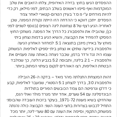
ההפסדים הגיעו בחוץ. בזירה האירופית, צלחו הזאבים את שלב
המוקדמות ואף סיימו ראשונים בשלב הבתים, לפני מילאן, רק כדי
להיות מודחים ע"י פ.ס.ז' בעידן הטרום-קטארי לאחר צמד
הפסדים. ייתכן דווקא כי ההדחה הזו הייתה נקודת המפנה, שכן
לאחריה הגיע רצף של 8 נצחונות ליגה רצופים (בנוסף לשניים לפני
כן), שהובילו את וולפסבורג כל הדרך אל הפסגה. משחקי החוץ
הפסיקו להפחיד את הקבוצה, והשיא הגיע בדמות נצחון ביתי
מוחץ על באיירן מינכן בתוצאה 5:1. למחזור האחרון הגיעה
וולפסבורג בידיעה שתיקו או נצחון ביתי יספיקו לאליפות. המשחק
עצמו היה נגד ורדר ברמן, שכבר ניצחה באותה עונה פעמיים את
וולפסבורג – 2:1 בליגה, ותבוסה 5:2 בגביע הליגה, כך שמלבד
הבטחת האליפות, רצו האוהדים לנקום בעיתוי המתוק ביותר.
זהות המנצחת התגלתה מהר מאד – בדקה ה-26 הובילה
וולפסבורג 3:0, בדרך לנצחון 5:1 הסטורי, שמעבר לאליפות, קבע
כי דז'קו וגרפיטה הם צמד הכובשים הפוריים בתולדות
הבונדסליגה עם 54 שערים, אחד יותר מגרד מולר ואולי הנס,
שהחזיקו בשיא מעונת 1971-72, בעיקר בזכות העובדה שהבוסני
התחיל לכבוש בצרורות בחצי העונה השני. הקבוצה כולה נהנתה
ממשחק התקפי, וסיימה את העונה עם 80 שערי ליגה, יותר מכל