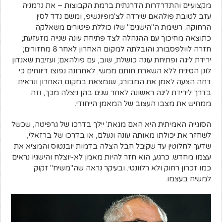
מקצועיים והתדרדרות הדרגתית ברמת הקבוצות – את גרמניה
עזב לטובת פולהאם שירדה לצ'מפיונשיפ, ומשם נדד לסין
הרחוקה. רשימת ה"הישגים" שלו כוללת פיטורים משאלקה
כתוצאה מחיכוך עם ההנהלה לצד פתיחת עונה שנייה מזעזעת;
חזרה לוולפסבורג והובלתה למקום האחרון לאחר 8 מחזורים;
ירידת ליגה ופתיחת עונה כושלת, שוב, עם פולהאם; ועזיבת שאנדון
לונן הסינית ללא השארת חותם ממשי. לאחרונה נפוצו דיווחים כי
דחה הצעה לאמן את המבורג, שנמצאת במקום האחרון ונראית
בדרך לירידת ליגה ראשונה לאחר שנים בהן ניצלה מכך, וזה
ממחיש את מצבו העצוב של המאמן הייחודי.
הסוגייה האמיתית היא האם מגאת' יילך בדרכו של גרפיטה, שכשל
לשחזר את יכולתו מאותה עונה ונעלם, או בדרכו של ברזאלי,
שדעך לחלוטין עד שקיבל חבל הצלה בדמות יובנטוס והמציא את
עצמו מחדש. כרגע, הוא חזר להיות מאמן לא-יוצלח והישגיו נראים
כמו זכרון רחוק ולא רלוונטי. ובעיקר נראה שה"משיח" זקוק
למשיח בעצמו.