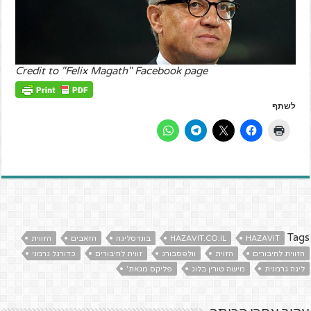
Credit to "Felix Magath" Facebook page
לשתף
Tags
HAZAVIT
HAZAVIT.CO.IL
בונדסליגה
הזאבים
הזווית
הזווית לחיבורים
הזוית
וולפסבורג
זווית לחיבורים
כדורגל גרמני
ליגה גרמנית
מישה טורין בלוג
פליקס מגאת'