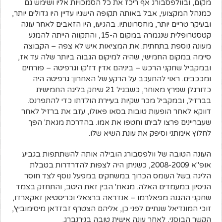
מקום, ובוולפסבורג אף ריכז את כל הסמכויות אליו ושימש גם
כמנהל המקצועי, אבל באותה תקופה הישגיו עדיין היו גדולים יותר,
ובעיקר טריים יותר, מחסרונותיו. בהגיעו, היו הזאבים לאחר עונה
קטסטרופלית שנגמרה במקום ה-15, והתקווה הייתה להמנע
מעונה נוספת בתחתית. את המציאות איש לא צפה – הקבוצה
סיימה במקום החמישי, שהיה למיקום הגבוה ביותר שלה עד אז,
ובמקביל שחקני הרכש – ביניהם אדין דז'קו וגרפיטה – פורחים
ומככבים. ראוי להתעכב על הרקע של האחרון: גרפיטה היה
כדורגלן שפרץ מאוחר, כשבגיל 21 שיחק בליגה החמישית
בברזיל, ובמקביל מכר שקיות בעיירת הולדתו כדי להתפרנס.
דווקא לאחר הופעות טובות בסאו פאולו, עזב את ברזיל לאחר
שעבריינים פרצו לביתו וחטפו את אמו. בהדרכת מגאת' הפך
לחלוץ אימתני וסיפק את עונת השיא שלו.
העונה הטובה של וולפסבורג הובילה אותה להשתתפות בגביע
אופ"א 2008-2009, כשניתן היה לצפות להדרדרות בטבלת
הליגה בשל העומס הכרוך במשחקים במפעל נוסף לצד חוסר
הניסיון במעמדים האלה. מגאת' הבין זאת היטב, והתחזק בצמד
שחקני ההגנה מפאלרמו – אנדראה ברצאלי וכריסטיאן זאקארדו,
זוכי המונדיאל שנתיים לפני כן, אליהם הצטרף זבזדאן מיסימוביץ',
הקשר הבוסני, לאחר עונה אישית טובה בנירנברג.