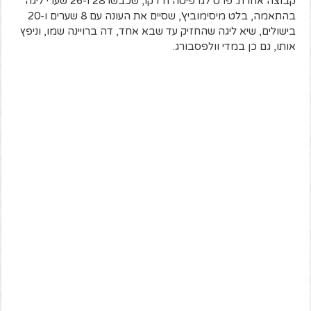
קבוצה אחרת. פרט לגרפיטה ודז'קו, שכבשו 28 ו-26 שערי ליגה
בהתאמה, בלט מיסימוביץ', שסיים את העונה עם 8 שערים ו-20
בישולים, שיא ליגה שהחזיק עד שבא אחד, דה ברויינה שמו, וניפץ
אותו, גם כן במדי וולפסבורג.