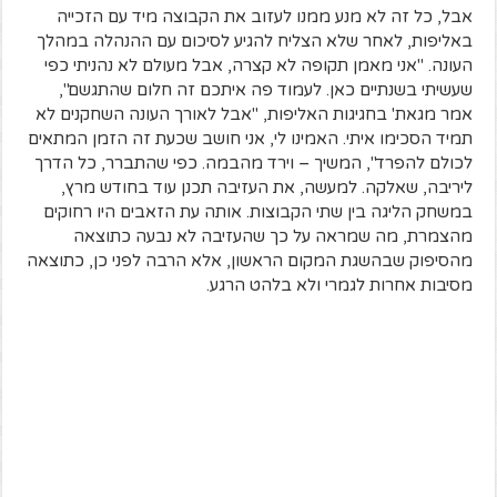
אבל, כל זה לא מנע ממנו לעזוב את הקבוצה מיד עם הזכייה
באליפות, לאחר שלא הצליח להגיע לסיכום עם ההנהלה במהלך
העונה. "אני מאמן תקופה לא קצרה, אבל מעולם לא נהניתי כפי
שעשיתי בשנתיים כאן. לעמוד פה איתכם זה חלום שהתגשם",
אמר מגאת' בחגיגות האליפות, "אבל לאורך העונה השחקנים לא
תמיד הסכימו איתי. האמינו לי, אני חושב שכעת זה הזמן המתאים
לכולם להפרד", המשיך – וירד מהבמה. כפי שהתברר, כל הדרך
ליריבה, שאלקה. למעשה, את העזיבה תכנן עוד בחודש מרץ,
במשחק הליגה בין שתי הקבוצות. אותה עת הזאבים היו רחוקים
מהצמרת, מה שמראה על כך שהעזיבה לא נבעה כתוצאה
מהסיפוק שבהשגת המקום הראשון, אלא הרבה לפני כן, כתוצאה
מסיבות אחרות לגמרי ולא בלהט הרגע.