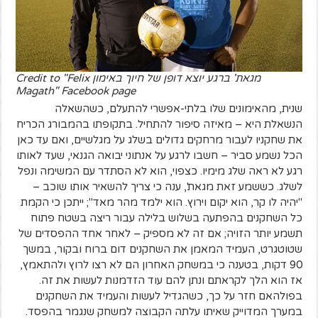
מגאת' ברגע יוצא דופן של חיוך באימון Credit to "Felix
Magath" Facebook page
שנית, מהאימונים שלו בלתי-אפשרי להתעלם, כשהשאלה
הנשאלת היא – מאיזה סיפור להתחיל. בתקופתו בהמבורג הכריח
את שחקניו לעבור מרחקים גדולים בשלג על מגלשיים, ואם עד כאן
הכל נשמע סביר – חשבו לרגע על אנתוני יבואה הגנאי, שעד לאותו
רגע לא ראה שלג מימיו. כצפוי, הוא לא הסתדר עם המשימה ונפל
לשלג. כששמע זאת מגאת', ענה כי צריך להשאיר אותו שוכב –
"יהיה לו קר, הוא יקום וירוץ. הוא ילמד מהר מאד"; ייתכן כי הקמת
כל השחקנים בהפתעה בשלוש בלילה עבור ריצה בשטח פתוח
תשמע יותר הזויה; אם זה לא מספיק – לאחר אחד ההפסדים של
שטוטגרט, העמיד המאמן את השחקנים דום ברוח ובקור, במשך
90 דקות, בטענה כי במשחק האחרון הם לא רצו לרוץ ולהתאמץ,
אז הוא הלך לקראתם ונתן להם עוד הזדמנות לעשות את זה.
בפולהאם חזר על כך, כשהגדיל לעשות והעמיד את השחקנים
במערך המדוייק שאיתו עלתה הקבוצה למשחק שנגמר בהפסד.