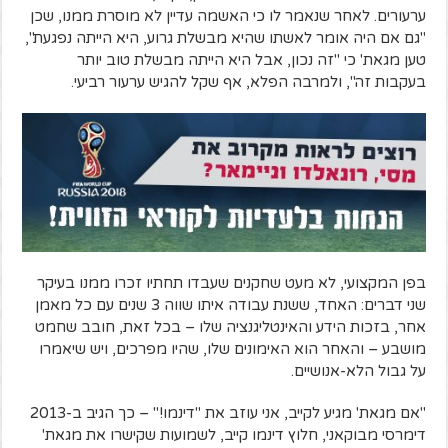
ערעורים. לאחר שנאמר לו כי האשמה עדיין לא מוסרת ממנו, שכן
"גם אם היה אומר לאשתו שהיא מבשלת גרוע, היא הייתה נפגעת",
טען מגאת' כי "זה נכון, אבל היא הייתה מבשלת טוב יותר
בעקבות זה", ולמרבה הפלא, אף שקל להגיש ערעור רביעי.
בפן המקצועי, לא מעט שחקנים שעבדו תחתיו זכרו ממנו בעיקר
שני דברים: האחד, ששנת עבודה איתו שווה 3 שנים עם כל מאמן
אחר, בזכות הידע והאינטליגנציה שלו – בכל זאת, חובב שחמט
מושבע – והאחר הוא האימונים שלו, שהיו מפרכים, ויש שיאמרו
על גבול הלא-אנושיים.
"אם מגאת' מגיע לקייב, אני עוזב את "דינמו!" – כך הגיב ב-2013
דימרסי מבוקאני, חלוץ דינמו קייב, לשמועות שקישרו את מגאת'