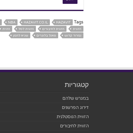
Tags
NBA
HAZAVIT.CO.IL
HAZAVIT
הזווית
הזווית לחיבורים
הזווית לסל
הזוית
נמרוד קדוש
פאנל בלוגרים
שגיא להמן
קטגוריות
במגרש שלהם
דירוג הפרשנים
הזווית הנוסטלגית
הזווית לחיבורים