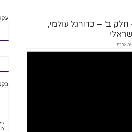
עקו
 חלק ב' – כדורגל עולמי,
שראלי
וית אחרת
בקט
הפו
קלא