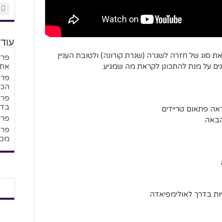
עוד
ת סוג של חזרה לשגרה (שגרת קורונה) ולטובת העניין
נים על מנת להתכונן לקראת מה שמגיע.
את 
הכר
בדר
אה פתאום טריידים
פרק #193 – סיכום מחזור –
הבאה
מכב
ות בדרך לאולימפיאדה