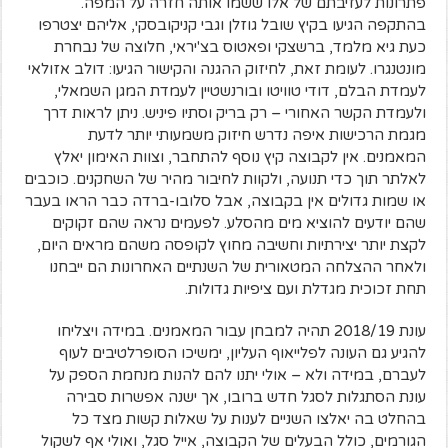
פתרונות לעזיבתם של אלו ששמו אותה חזרה על המפה.
בהתקפה הגיעו בקיץ שובל גוזלן וגבי קניקובסקי, אליהם יצטרפו
כעת גיא מלמד, ברשצקי ופאטוס בצ'יראי, חלוצה של נבחרת
מונטנגרו. לעומת זאת, לחיזוק ההגנה והקישור הגיעו: דולב אזולאי
לעמדת הבלם, דודי טוויטו ובורנשטיין לעמדת המגן השמאלי,
ולעמדת הקשר האחורי – רק בריק וסתיו פיניש. ניתן לראות דרך
מגמת הרכישות איפה נדרש חיזוק משמעותי יותר לדעת
המאמנים. אין לקבוצה קיץ נוסף להתחבר, וצוות האימון יאלץ
לאלתר תוך כדי תנועה, ולקוות לחיבור מהיר של השחקנים. כוכבים
או שמות גדולים אין בקבוצה, אבל סלובו-ברדה כבר הראו בעבר
שהם יודעים להוציא מים מהסלע. לפעמים נראה שהם זקוקים
לקצת יותר יצירתיות וחשיבה מחוץ לקופסה משהם מראים היום,
ולאחר ההצלחה המטאורית של השנתיים האחרונות הם ייבחנו
תחת זכוכית מגדלת ועם ציפיות גדולות.
עונת 2018/19 תהיה למבחן עבור המאמנים. במידה ויצליחו
להגיע גם העונה לפלייאוף העליון, ימשיכו הסופרלטיבים לעוף
לעברם, במידה ולא – אולי יתנו להם להנות מנחמת הספק על
עונת הסתגלות לסגל חדש ברובו, אך ישנה אפשרות סבירה
בהחלט בה יאלצו השניים לענות על שאלות קשות מצד כל
הגורמים, כולל הבעלים של הקבוצה, אייל סגל, ואולי אף לשקול