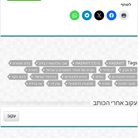
לשתף
Tags
HAZAVIT
HAZAVIT.CO.IL
אבי גולדשטיין בלוג
בלוג ספורט
דיא סבע
דן גלזר
הבית של אוהדי הספורט בישראל
הזווית
הזווית לחיבורים
הזוית
הזוית לחיבורים
כדורגל ישראלי
ליגת העל
מכבי נתניה
נתניה
סלובודן דראפיץ'
ערן לוי
שי ברדה
עקוב אחרי הכותב
עקוב