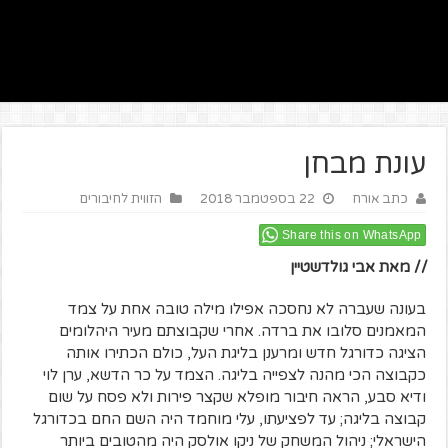
עונת מבחן
כתב אורח
22 בספטמבר 2018
הזווית לחיבורים
Share this on WhatsApp
// מאת אבי גולדשטיין
בעונה שעברה לא נחסכה אפילו מילה טובה אחת על צמד
המאמנים סלובו את ברדה. אחרי שקבוצתם מעיר היהלומים
הציגה כדורגל חדש ומרענן בליגת העל, כולם הכתירו אותה
כקבוצה הכי מהנה לצפייה בליגה. הצמד על כר הדשא, ערן לוי
ודיא סבע, הראה חיבור מופלא שקצר פירות ולא פסח על שום
קבוצה בליגה; עד לפציעתו, עלי מוחמד היה השם החם בכדורגל
הישראלי; ניהול המשחק של ניקו אולסק היה מהטובים ביותר