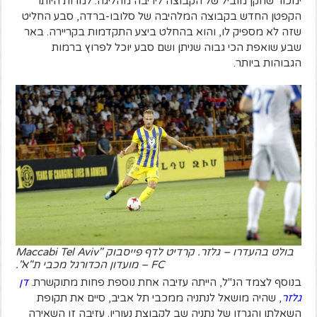
ימכור שחקן מוביל של הקבוצה ליריבה מהליגה. למרות היותו
הקפטן החדש בקבוצה המלהיבה של סלובו-ברדה, סבע החליט
שזה לא מספיק לו, והוא בהחלט ביצע התקדמות בקריירה. באר
שבע שואפת הכי גבוה שניתן ושם סבע יוכל לפרוץ ברמות
הגבוהות ביותר.
בולט בהעדרו – גלזר. קרדיט לדף פייסבוק "Maccabi Tel Aviv
FC – מועדון הכדורגל מכבי ת"א".
בנוסף לצמד הנ"ל, הייתה עזיבה אחת נוספת פחות מתוקשרת.
דן
גלזר
, שהיה מושאל לנתניה ממכבי תל אביב, סיים את תקופת
השאלתו והגרזן של נתניה שב לקבוצת נעוריו. עזיבה זו השאירה