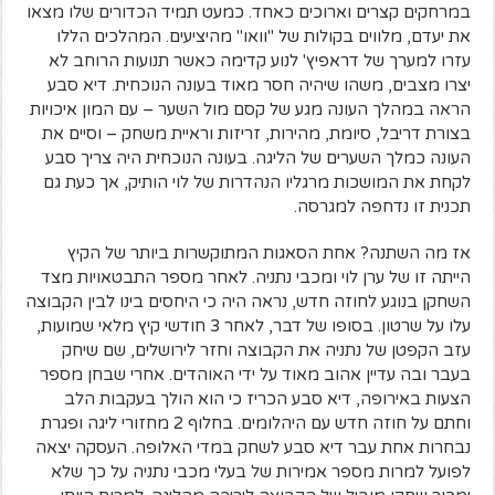
במרחקים קצרים וארוכים כאחד. כמעט תמיד הכדורים שלו מצאו
את יעדם, מלווים בקולות של "וואו" מהיציעים. המהלכים הללו
עזרו למערך של דראפיץ' לנוע קדימה כאשר תנועות הרוחב לא
יצרו מצבים, משהו שיהיה חסר מאוד בעונה הנוכחית. דיא סבע
הראה במהלך העונה מגע של קסם מול השער – עם המון איכויות
בצורת דריבל, סיומת, מהירות, זריזות וראיית משחק – וסיים את
העונה כמלך השערים של הליגה. בעונה הנוכחית היה צריך סבע
לקחת את המושכות מרגליו הנהדרות של לוי הותיק, אך כעת גם
תכנית זו נדחפה למגרסה.
א
ז מה השתנה? אחת הסאגות המתוקשרות ביותר של הקיץ
הייתה זו של ערן לוי ומכבי נתניה. לאחר מספר התבטאויות מצד
השחקן בנוגע לחוזה חדש, נראה היה כי היחסים בינו לבין הקבוצה
עלו על שרטון. בסופו של דבר, לאחר 3 חודשי קיץ מלאי שמועות,
עזב הקפטן של נתניה את הקבוצה וחזר לירושלים, שם שיחק
בעבר ובה עדיין אהוב מאוד על ידי האוהדים. אחרי שבחן מספר
הצעות באירופה, דיא סבע הכריז כי הוא הולך בעקבות הלב
וחתם על חוזה חדש עם היהלומים. בחלוף 2 מחזורי ליגה ופגרת
נבחרות אחת עבר דיא סבע לשחק במדי האלופה. העסקה יצאה
לפועל למרות מספר אמירות של בעלי מכבי נתניה על כך שלא