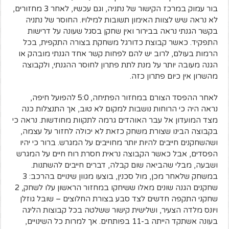
בור עמוק במרכז הקישור של נתניה, וגם עכשיו, לאחר 3 מחזורים,
לא נראה שיש לצוות האימון תשובות למילויו. החוסר של נתניה
בקשר הגנתי נראה בבירור ואין שחקן בסגל שעונה על דרישות
התפקיד. כאשר קבוצת כדורגל משחקת בצורה התקפית, בכל
הרמות בעולם, לרוב יש להם לפחות קשר אחד הגנתי מובהק או
הגנה מעובה יותר על מנת לתת פתרון לחוסר ההגנתי, ולקבוצה
מהשרון אין כיום פתרון כזה.
לאחר ההפסד הצורם במחזור הפתיחה, 5:0 להפועל חיפה,
נראה היה כי הרוחות נושבות למקום לא טוב, אך התנצלות כנה
מצד המועדון אל עבר האוהדים גרמה לתקוות מחודשות. נראה כי
בקבוצה הבינו שצורת משחק כזאת לא יכולה לחזור על עצמה,
ושהשחקנים חייבים להיות יותר מחוייבים על המגרש. ברור כי יהיו
הפסדים, אבל כאשר הקבוצה נראית חסרת רוח חיים על המגרש
ושבעה, מבלי שהביאה שום קבלה, דברים חייבים להשתנות.
במשחק שלאחר מכן, מול סכנין, בוצעו מגוון שינויים בהרכב: 3
שחקנים הגנה שונים מאלו ששיחקו במחזור הראשון עלו לשחק, 2
שחקני התקפה חדשים לצד סבע בצורת החלוצים – שובל גוזלן
ויונס מלדה הצעיר, ושלישית קישור ששלטה בכל קבוצות הליגה
בעונה אשתקד הייתה ב-11 בפותחים. אך למרות כל השינויים,