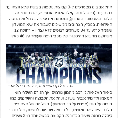
התל אביבים מצטרפים ל-3 קבוצות נוספות ביבשת שלא נוצחו עד
כה העונה (פרט לנומה קאליו אלופת אסטוניה, שם הסתיימה
הליגה באוקטובר האחרון), ומסמנת את עצמה בגדול על המפה
האירופית. בנוסף, הצהובים ממשיכים לשבור את שיא המועדון
שעומד כרגע על 34 משחקים רצופים ללא נצחון – רחוקה 12
משחקים מהשיא ההיסטורי של מכבי חיפה שעומד על 46 כאלו.
קרדיט לדף הפייסבוק של מכבי תל אביב
סיפור האליפות מורכב מהמון גורמים, אך הגורם העיקרי הוא
המאמן ולדימיר איביץ' ששלט וניהל את הקבוצה והשחקנים כמו
בובות על חוט (אפרט על כך בהמשך). השליטה של הצהובים
בליגה הייתה אבסולוטית, כל קבוצה שהגיעה למשחק מול מכבי
קיבלה ממנה שיעור בכדורגל. הקבוצה כבשה יותר מ-2 שערים