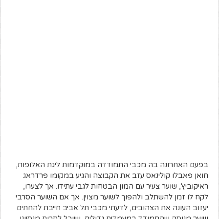
בפעם האחרונה בה מכבי התמודדה במוקדמות ליגת האלופות,
חואן פאבלו קולינאס עזב את הקבוצה והגיע במקומו פרדראג
ראיקוביץ', שוער צעיר עם המון הבטחות לגבי עתידו. אך לצערו,
לקח לו זמן להשתלב ולהפוך לשוער מצוין. אך אם השוער הסרבי
יעזוב העונה את הצהובים, לדעתי מכבי תל אביב חייבת להחתים
שוער מנוסה שהתמודד במעמדים גדולים, שיוכל לתרום מנסיונו