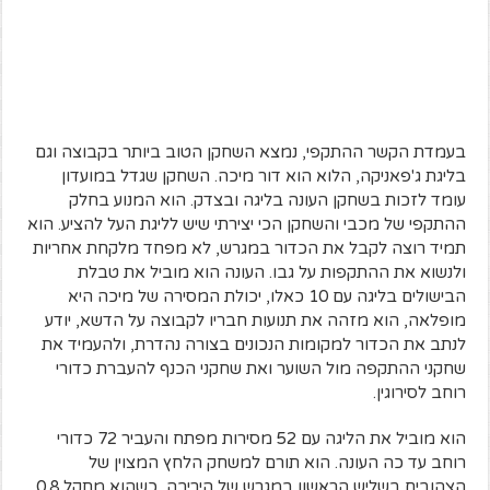
בעמדת הקשר ההתקפי, נמצא השחקן הטוב ביותר בקבוצה וגם
בליגת ג'פאניקה, הלוא הוא דור מיכה. השחקן שגדל במועדון
עומד לזכות בשחקן העונה בליגה ובצדק. הוא המנוע בחלק
ההתקפי של מכבי והשחקן הכי יצירתי שיש לליגת העל להציע. הוא
תמיד רוצה לקבל את הכדור במגרש, לא מפחד מלקחת אחריות
ולנשוא את ההתקפות על גבו. העונה הוא מוביל את טבלת
הבישולים בליגה עם 10 כאלו, יכולת המסירה של מיכה היא
מופלאה, הוא מזהה את תנועות חבריו לקבוצה על הדשא, יודע
לנתב את הכדור למקומות הנכונים בצורה נהדרת, ולהעמיד את
שחקני ההתקפה מול השוער ואת שחקני הכנף להעברת כדורי
רוחב לסירוגין.
הוא מוביל את הליגה עם 52 מסירות מפתח והעביר 72 כדורי
רוחב עד כה העונה. הוא תורם למשחק הלחץ המצוין של
הצהובים בשליש הראשון במגרש של היריבה, כשהוא מתקל 0.8