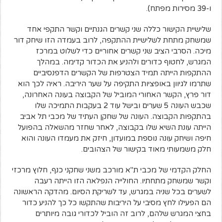
ו-39 מסירות מפתח).
שלישיית הקישור כללה שני קשרים הגנתיים וקשר התקפי אחד
שמשחק מתחת לשלישיית ההתקפה, לרוב בעמדה הזו שיחק דור
מיכה. הסרבי הציב שני קשרים אחוריים כדי לשלוט במרכז
המגרש, לחטוף כדורים ולהניע את הכדור קדימה. במהלך
ההתקפות הייתה תמיד הצטרפות של הקשרים הדפנסיביים
שתרמו לגיוון באופציות התקיפה על שער היריבה. ראיה לכך הוא
דור פרץ, הקשר האחורי המוביל של הקבוצה בעונה האחרונה,
שכבש העונה 5 שערים ובישל עוד 2 בעקבות התמיכה שלו
בהתקפות הקבוצה. העונה של שחקן העתיד של מכבי תל אביב
הייתה עונת השיא שלו בקבוצה, לאחר שחזר מהשאלה בהפועל
חיפה ושיחק עונה נוספת במועדון, חיזק את מעמדו העונה והוא
חלק משמעותי מאוד בקישור של הצהובים.
החלק הקדמי של מכבי ת"א מורכב משני שחקני כנף, חלוץ מרכזי
וקשר שמשחק מתחתיו. החולייה הנפלאה הזו הייתה רעבה
לשערים בכל שניה במגרש, עד לשריקת הסיום. מהדקה הראשונה
הם הפעילו לחץ מסיבי על היריבות שהתקשו כל כך להניע כדור
בחצי המגרש שלהם, לרוב זה הוביל לכדורי גובה מיותרים