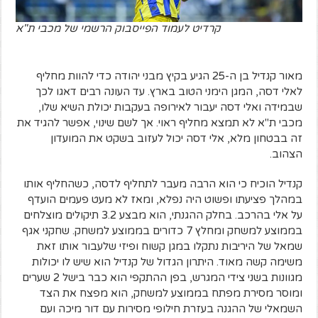
קרדיט לעמוד הפייסבוק הרשמי של מכבי ת"א
מאור קנדיל בן ה-25 הגיע בקיץ מבני יהודה כדי להוות מחליף
לאלי דסה, המגן הימני הטוב בארץ. עד העונה רבים דאגו לכך
שבמידה ואלי דסה יעבור לאירופה בעקבות יכולת השיא שלו,
מכבי ת"א לא תמצא מחליף ראוי. אך לשם שינוי, אפשר להגיד את
זה בבטחון מלא, אלי דסה יכול לעזוב בשקט את המועדון
הצהוב.
קנדיל הוכיח כי הוא הרבה מעבר לתחליף לדסה, כשהחליף אותו
במהלך פציעתו ופשוט היה נפלא, ומאז לא מעט פעמים הועדף
על אלי בהרכב. בחלק ההגנתי, הוא מבצע 3.2 תיקולים מוצלחים
בממוצע למשחק ומחלץ 7 כדורים בממוצע למשחק. שחקני אגף
שמאל של היריבות נתקלו במגן קשוח ופיזי שלעבור אותו זאת
משימה קשה מאוד. היתרון הגדול של קנדיל הוא שיש לו יכולות
מגוונות בשני צידי המגרש, בפן ההתקפי הוא כבר בישל 2 שערים
ומוסר מסירת מפתח בממוצע למשחק, הוא מפצח את הצד
השמאלי של ההגנה בעזרת חילופי מסירות עם דור מיכה ועם