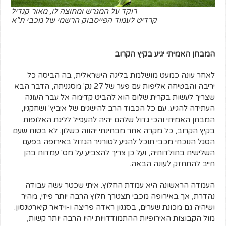
רוקד על המגרש ומחוצה לו, מאור קנדיל
קרדיט לעמוד הפייסבוק הרשמי של מכבי ת"א
המבחן האמיתי יגיע בקיץ הקרוב
לאחר עונה כמעט מושלמת בליגה הישראלית, בה הביסה כל
יריבה והבטיחה אליפות עם פער של 27 נק' מסגניתה, הדבר הבא
שצריך לעשות בקרית שלום הוא להביט קדימה אל עבר העונה
העתידה להגיע. עם כל הכבוד הרב להישגים של איביץ' ושחקניו,
המבחן האמיתי והכי גדול שלהם יהיה להעפיל לליגת האלופות
בקיץ הקרוב, כל מקרה אחר מבחינתי יהווה כשלון. לא בטוח שעם
הסגל הנוכחי מכבי תוכל להגיע לטורניר הגדול באירופה בפעם
השלישית בתולדותיה, ועל כן צריך להצביע על מס' עמדות בהן
חייב להתחזק לעונה הבאה.
העמדה הראשונה היא עמדת החלוץ. איתי שכטר עשה עבודה
נהדרת, אך באירופה מכבי תצטרך חלוץ הרבה יותר פיזי, מהיר
ושיהיה גם מכונת שערים, בסגנון ראדה פריצה ו-וידאר קיארטנסון.
מול הקבוצות האירופיות ההתמודדויות יהיו הרבה יותר קשות,