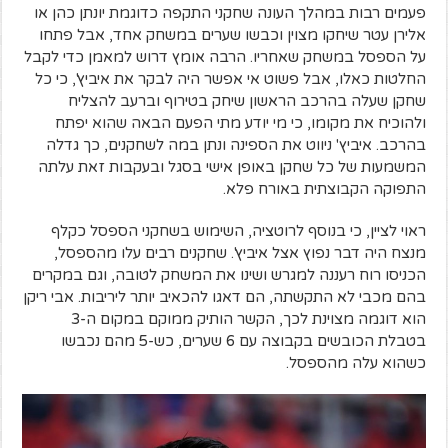
פעמים רבות במהלך העונה שחקני התקפה כדוגמת יונתן כהן או
אלירן עטר שיחקו מצוין וכבשו שערים במשחק אחד, אבל פתחו
על הספסל במשחק שאחריו. הרבה אומץ דרוש למאמן כדי לקבל
החלטות כאלו, אבל פשוט אי אפשר היה לבקר את איביץ', כי כל
שחקן שעלה בהרכב הראשון שיחק בטירוף וברעב להצליח
ולהוכיח את מקומו, כי מי יודע מתי הפעם הבאה שהוא יפתח
בהרכב. איביץ' ניווט את הספינה ונתן במה לשחקנים, כך גדלה
המשמעות של כל שחקן באופן אישי בסגל ובעקבות זאת עלתה
התפוקה הקבוצתית באורח פלא.
ראוי לציין, כי בנוסף לרוטציה, השימוש בשחקני הספסל כקלף
מנצח היה דבר נפוץ אצל איביץ'. שחקנים רבים עלו מהספסל,
הכניסו רוח רעננה למגרש ושינו את המשחק לטובה, וגם במקרים
בהם מכבי לא התקשתה, הם דאגו להכאיב יותר ליריבות. אבי ריקן
הוא דוגמה מצוינת לכך, הקשר הותיק ממוקם במקום ה-3
בטבלת הכובשים בקבוצה עם 6 שערים, כש-5 מהם נכבשו
כשהוא עלה מהספסל.