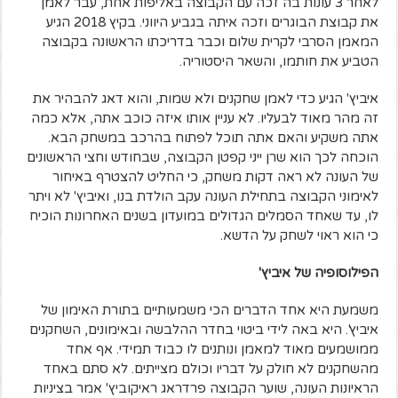
לאחר 3 עונות בה זכה עם הקבוצה באליפות אחת, עבר לאמן
את קבוצת הבוגרים וזכה איתה בגביע היווני. בקיץ 2018 הגיע
המאמן הסרבי לקרית שלום וכבר בדריכתו הראשונה בקבוצה
הטביע את חותמו, והשאר היסטוריה.
איביץ' הגיע כדי לאמן שחקנים ולא שמות, והוא דאג להבהיר את
זה מהר מאוד לבעליו. לא עניין אותו איזה כוכב אתה, אלא כמה
אתה משקיע והאם אתה תוכל לפתוח בהרכב במשחק הבא.
הוכחה לכך הוא שרן ייני קפטן הקבוצה, שבחודש וחצי הראשונים
של העונה לא ראה דקות משחק, כי החליט להצטרף באיחור
לאימוני הקבוצה בתחילת העונה עקב הולדת בנו, ואיביץ' לא ויתר
לו, עד שאחד הסמלים הגדולים במועדון בשנים האחרונות הוכיח
כי הוא ראוי לשחק על הדשא.
הפילוסופיה של איביץ'
משמעת היא אחד הדברים הכי משמעותיים בתורת האימון של
איביץ'. היא באה לידי ביטוי בחדר ההלבשה ובאימונים, השחקנים
ממושמעים מאוד למאמן ונותנים לו כבוד תמידי. אף אחד
מהשחקנים לא חולק על דבריו וכולם מצייתים. לא סתם באחד
הראיונות העונה, שוער הקבוצה פרדראג ראיקוביץ' אמר בציניות