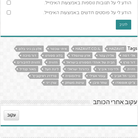
הודע לי על תגובות נוספות באמצעות האימייל.
הודע לי על פוסטים חדשים באמצעות האימייל.
Tags
HAZAVIT
HAZAVIT.CO.IL
איתי שכטר
אלון בן גיגי בלוג
אלי דסה
אלירן עטר
ארון שוינפלד
בלוג ספורט
דור מיכה
דור פרץ
הבית של אוהדי הספורט בישראל
הזווית
הזווית לחיבורים
הזוית
ולדימיר איביץ'
כדורגל ישראלי
ליגת העל
מאור קנדיל
מכבי תל אביב
עומר אצילי
פילוסופיה
פרדרג ראיקוביץ'
צ'יקו אופואדו
שחר פיבן
שיטת משחק
שרן ייני
עקוב אחרי הכותב
עקוב