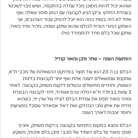
ושהוא יכול להיות מסוכן מכל עמדה בהתקפה, ושיש גיבוי לשכטר
בעמדת החלוץ. צ'יקו הגיע לקבוצה עם המון סימני שאלה ואף
אחד לא היה בטוח כמה הוא יוכל להפיק עבור הצהובים, אך
השחקן הניגרי הוכיח לכולם שהוא שחקן נשמה, מהיר ופיזי מאוד,
שחקן שכל בלם פחד להתמודד מולו.
הפתעות העונה – שחר פיבן ומאור קנדיל
הבלם בן ה-23 הוא עוד תוצר בפרויקט ההשאלות של מכבי ת"א,
שחקנים שמושאלים לעונה אחת ואף יותר לקבוצות בליגות
השונות, וחוזרים מחושלים ובשלים לדקות משחק בקבוצה. לאחר
3 עונות בבית"ר ת"א רמלה ומ.ס אשדוד, חזר לקבוצה הבוגרת
ומהר מאוד תפס את עמדת הבלם לצידו של שרן ייני, כשהוא
מדיח את איתן טיבי המזדקן ואת ז'איר אמאדור שסבל מפציעות
וחוסר יציבות לאורך העונה.
הבלם נמצא במקום החמישי בקבוצה בדקות משחק, איביץ'
סומך מאוד על בלם העתיד של מכבי. פיבן בלם איכותי, משקיע