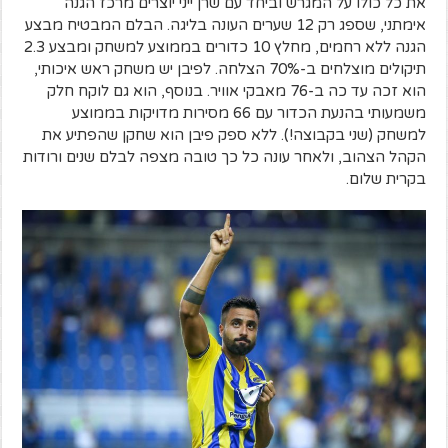
את כל כולו על המגרש וביחד עם שרן ייני יוצרים מרכז הגנה
אימתני, שספג רק 12 שערים העונה בליגה. הבלם המבטיח מבצע
הגנה ללא רחמים, מחלץ 10 כדורים בממוצע למשחק ומבצע 2.3
תיקולים מוצלחים ב-70% הצלחה. לפיבן יש משחק ראש איכותי,
הוא זכה עד כה ב-76 מאבקי אוויר. בנוסף, הוא גם לוקח חלק
משמעותי בהנעת הכדור עם 66 מסירות מדויקות בממוצע
למשחק (שני בקבוצה!). ללא ספק פיבן הוא שחקן שהפתיע את
הקהל הצהוב, ולאחר עונה כל כך טובה מצפה לבלם שנים ורודות
בקרית שלום.