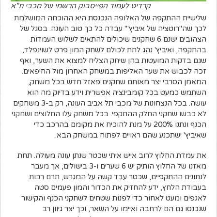
קרדיט לעמוד הפייסבוק הרשמי של מכבי ת"א
שלישיית ההתקפה של האלופה הנכנסת היא ההוכחה המושלמת
לכך שה"רוטציה של איביץ'" עבדה כל כך טוב העונה. בסגל של
הצהובים ישנם 6 שחקנים שיכולים להתאים לשלוש העמדות
בהתקפה, ואיביץ' נהג לתת לכולם לשחק המון פרט לשוינפלד,
שגם בדקות המועטות בהן שיחק הצליח למצוא את השער, ואף
זכה לכבוש את שער האליפות במשחק האחרון מול החיפאים.
המאמן הסרבי יצר מאותם שחקנים פאזל חדש בכל משחק,
השתמש כמעט בכל קומבינציה אפשרית וידע בדיוק מה הוא
עושה. בכל הנצחונות של מכבי תל אביב העונה, רק ב-3 משחקים
לא כבשו שחקני החלק ההתקפי. בכל משחק עלו החלוצים ושחקני
הכנף ונתנו 200% על מנת להוכיח את מקומם בהרכב כדי
שאיביץ' ישתכנע שהם ראויים לפתוח במשחק הבא.
את עמדת החלוץ לרוב אייש איתי שכטר שנתן עונה מעולה. תחת
מאזנו של החלוץ הותיק יש 6 שערים ו-3 בישולים, אך מעבר
לנתונים ההתקפיים, שכטר עבד קשה על המגרש, תרם רבות
בעבודת הלחץ, ידע להחזיק את הכדור והמון פעמים סטה
לאגפים ומעט לאחור כדי לפנות שטחים לשחקני הכנף והקישור
שנכנסו גם הם לרחבה ואיימו על השאר, וכך יצר גיוון רב