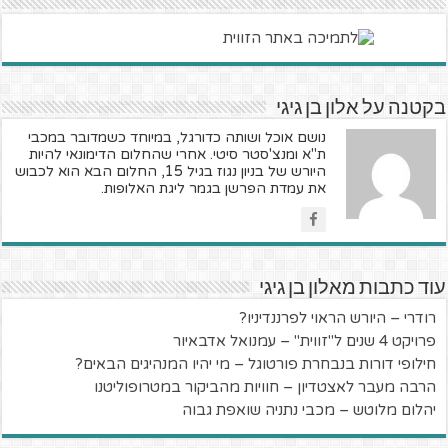
בקטנה על אלון בן גיגי
נושם אוכל ושותה כדורגל, במיוחד כשמדובר במכבי
ת"א ומנצ'סטר סיטי. אחרי שהחלום הדימונאי להיות
היורש של בניון נגוז בגיל 15, החלום הבא הוא לכבוש
את עמדת הפרשן בגמר ליגת האלופות.
עוד כתבות מאלון בן גיגי
רודרי – היורש הראוי לפרננדיניו?
פרויקט 4 שנים ל"זווית" – עמנואל אדבאיור
חילופי דורות בנבחרת פורטוגל – מי יהיו המנהיגים הבאים?
הרבה מעבר לאצטדיון – חוויות מהביקור במטרופוליטנו
יהלום מלוטש – מכבי נתניה שואפת גבוה